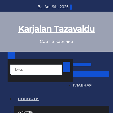
Перейти
Вс. Авг 9th, 2026
к
содержимому
Karjalan Tazavaldu
Сайт о Карелии
ГЛАВНАЯ
НОВОСТИ
КУЛЬТУРА