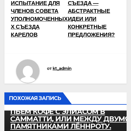
ИСПЫТАНИЕ ДЛЯ
СЪЕЗДА —
по
ЧЛЕНОВ СОВЕТА
АБСТРАКТНЫЕ
записям
УПОЛНОМОЧЕННЫХ
ИДЕИ ИЛИ
X СЪЕЗДА
КОНКРЕТНЫЕ
КАРЕЛОВ
ПРЕДЛОЖЕНИЯ?
от
kt_admin
ИСТОРИЯ
КУЛЬТУРА
ПУТЕШЕСТВИЕ
ПОХОЖАЯ ЗАПИСЬ
ПЬЁМ КОФЕ С ЭЛИАСОМ В
САММАТТИ, ИЛИ МЕЖДУ ДВУМЯ
ПАМЯТНИКАМИ ЛЁННРОТУ.