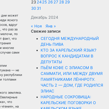
23
24
25
26
27
28
29
30
31
я дни может
Декабрь 2024
реди ясного
осов, вдруг
« Ноя
Янв »
 что раз за
Свежие записи
 мелочи, по
СЕГОДНЯ МЕЖДУНАРОДНЫЙ
 факт, что
отрения
ДЕНЬ ПИВА
ии многие
КТО ЗА КАРЕЛЬСКИЙ ЯЗЫК?
 случае сами
ВОПРОС К КАНДИДАТАМ В
ДЕПУТАТЫ
елии
ПЬЁМ КОФЕ С ЭЛИАСОМ В
тумана — не
САММАТИ, ИЛИ МЕЖДУ ДВУМЯ
ку республики
ПАМЯТНИКАМИ ЛЁННРОТУ.
ми толпами
ЧАСТЬ 2 — ДОМ, ГДЕ РОДИЛСЯ
ЭЛИАС
кого земляка.
НАРОДНЫЕ СОКРОВИЩА:
«Ювелирные
ка», что
КАРЕЛЬСКИЕ ПОГОВОРКИ О
 чтения», на
КАРЕЛЬСКОМ ЯЗЫКЕ