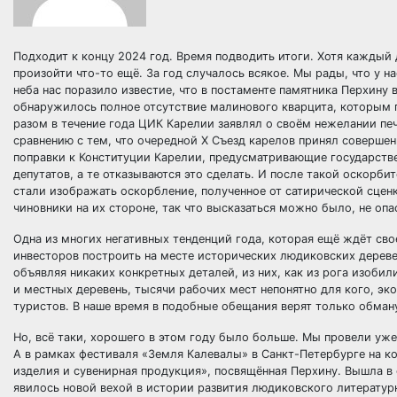
Подходит к концу 2024 год. Время подводить итоги. Хотя каждый 
произойти что-то ещё. За год случалось всякое. Мы рады, что у н
неба нас поразило известие, что в постаменте памятника Перхину 
обнаружилось полное отсутствие малинового кварцита, которым го
разом в течение года ЦИК Карелии заявлял о своём нежелании пе
сравнению с тем, что очередной X Съезд карелов принял соверше
поправки к Конституции Карелии, предусматривающие государстве
депутатов, а те отказываются это сделать. И после такой оскорби
стали изображать оскорбление, полученное от сатирической сценки
чиновники на их стороне, так что высказаться можно было, не опа
Одна из многих негативных тенденций года, которая ещё ждёт св
инвесторов построить на месте исторических людиковских дерев
объявляя никаких конкретных деталей, из них, как из рога изоб
и местных деревень, тысячи рабочих мест непонятно для кого, 
туристов. В наше время в подобные обещания верят только обман
Но, всё таки, хорошего в этом году было больше. Мы провели уже
А в рамках фестиваля «Земля Калевалы» в Санкт-Петербурге на 
изделия и сувенирная продукция», посвящённая Перхину. Вышла в
явилось новой вехой в истории развития людиковского литератур