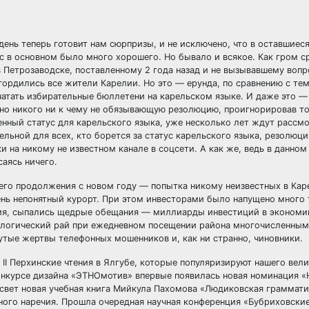
день теперь готовит нам сюрпризы, и не исключено, что в оставшиес
ас в основном было много хорошего. Но бывало и всякое. Как гром с
в Петрозаводске, поставленному 2 года назад и не вызывавшему вопр
рдились все жители Карелии. Но это — ерунда, по сравнению с тем,
чатать избирательные бюллетени на карельском языке. И даже это —
нно никого ни к чему не обязывающую резолюцию, проигнорировав тот
нный статус для карельского языка, уже несколько лет ждут рассм
тельной для всех, кто борется за статус карельского языка, резолюц
 на никому не известном канале в соцсети. А как же, ведь в данном
саясь ничего.
оего продолжения с новом году — попытка никому неизвестных в Кар
ень непонятный курорт. При этом инвесторами было напущено много 
илия, сыпались щедрые обещания — миллиарды инвестиций в экономи
экологический рай при ежедневном посещении района многочисленны
утые жертвы телефонных мошенников и, как ни странно, чиновники.
 II Перхинские чтения в Ялгубе, которые популяризируют нашего вели
конкурсе дизайна «ЭТНОмотив» впервые появилась новая номинация 
 свет новая учебная книга Мийкула Пахомова «Людиковская граммати
ного наречия. Прошла очередная научная конференция «Бубриховские