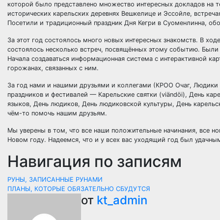
которой было представлено множество интересных докладов на те
исторических карельских деревнях Вешкелице и Эссойле, встреча
Посетили и традиционный праздник Дня Кегри в Суоменлинна, об
За этот год состоялось много новых интересных знакомств. В хо
состоялось несколько встреч, посвящённых этому событию. Были
Начала создаваться информационная система с интерактивной ка
горожанах, связанных с ним.
За год нами и нашими друзьями и коллегами (КРОО Очаг, Людики 
праздников и фестивалей — Карельские святки (viändöi), День ка
языков, День людиков, День людиковской культуры, День карельски
чём-то помочь нашим друзьям.
Мы уверены в том, что все наши положительные начинания, все н
Новом году. Надеемся, что и у всех вас уходящий год был удачны
Навигация по записям
РУНЫ, ЗАПИСАННЫЕ РУНАМИ
ПЛАНЫ, КОТОРЫЕ ОБЯЗАТЕЛЬНО СБУДУТСЯ
от
kt_admin