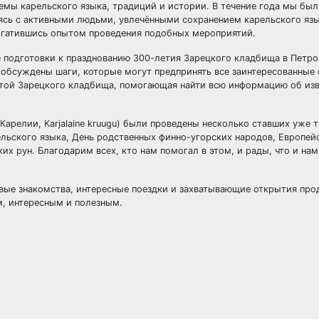
мы карельского языка, традиций и истории. В течение года мы был
ясь с активными людьми, увлечёнными сохранением карельского язы
огатившись опытом проведения подобных мероприятий.
де подготовки к празднованию 300-летия Зарецкого кладбища в Петр
 обсуждены шаги, которые могут предпринять все заинтересованные
ртой Зарецкого кладбища, помогающая найти всю информацию об из
Карелии, Karjalaine kruugu) были проведены несколько ставших уже
рельского языка, День родственных финно-угорских народов, Европей
х рун. Благодарим всех, кто нам помогал в этом, и рады, что и нам
овые знакомства, интересные поездки и захватывающие открытия про
м, интересным и полезным.