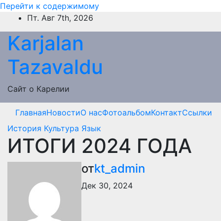
Перейти к содержимому
Пт. Авг 7th, 2026
Karjalan
Tazavaldu
Сайт о Карелии
Главная
Новости
О нас
Фотоальбом
Контакт
Ссылки
История
Культура
Язык
ИТОГИ 2024 ГОДА
от
kt_admin
Дек 30, 2024