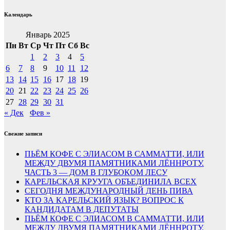
Календарь
Январь 2025
Пн
Вт
Ср
Чт
Пт
Сб
Вс
1
2
3
4
5
6
7
8
9
10
11
12
13
14
15
16
17
18
19
20
21
22
23
24
25
26
27
28
29
30
31
« Дек
Фев »
Свежие записи
ПЬЁМ КОФЕ С ЭЛИАСОМ В САММАТТИ, ИЛИ
МЕЖДУ ДВУМЯ ПАМЯТНИКАМИ ЛЁННРОТУ.
ЧАСТЬ 3 — ДОМ В ГЛУБОКОМ ЛЕСУ
КАРЕЛЬСКАЯ КРУУГА ОБЪЕДИНИЛА ВСЕХ
СЕГОДНЯ МЕЖДУНАРОДНЫЙ ДЕНЬ ПИВА
КТО ЗА КАРЕЛЬСКИЙ ЯЗЫК? ВОПРОС К
КАНДИДАТАМ В ДЕПУТАТЫ
ПЬЁМ КОФЕ С ЭЛИАСОМ В САММАТТИ, ИЛИ
МЕЖДУ ДВУМЯ ПАМЯТНИКАМИ ЛЁННРОТУ.