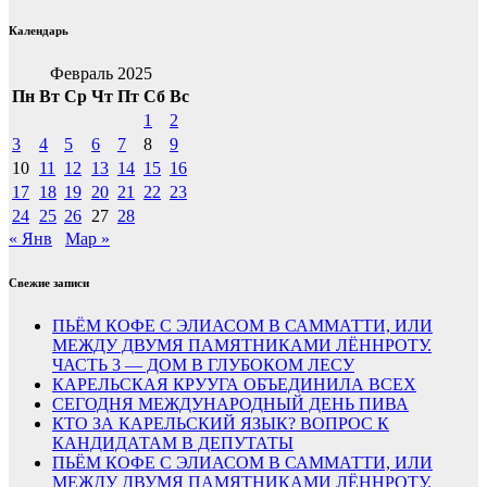
Календарь
Февраль 2025
Пн
Вт
Ср
Чт
Пт
Сб
Вс
1
2
3
4
5
6
7
8
9
10
11
12
13
14
15
16
17
18
19
20
21
22
23
24
25
26
27
28
« Янв
Мар »
Свежие записи
ПЬЁМ КОФЕ С ЭЛИАСОМ В САММАТТИ, ИЛИ
МЕЖДУ ДВУМЯ ПАМЯТНИКАМИ ЛЁННРОТУ.
ЧАСТЬ 3 — ДОМ В ГЛУБОКОМ ЛЕСУ
КАРЕЛЬСКАЯ КРУУГА ОБЪЕДИНИЛА ВСЕХ
СЕГОДНЯ МЕЖДУНАРОДНЫЙ ДЕНЬ ПИВА
КТО ЗА КАРЕЛЬСКИЙ ЯЗЫК? ВОПРОС К
КАНДИДАТАМ В ДЕПУТАТЫ
ПЬЁМ КОФЕ С ЭЛИАСОМ В САММАТТИ, ИЛИ
МЕЖДУ ДВУМЯ ПАМЯТНИКАМИ ЛЁННРОТУ.