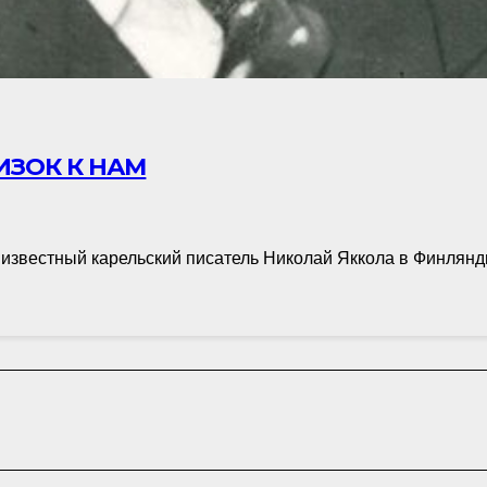
ИЗОК К НАМ
я известный карельский писатель Николай Яккола в Финлян