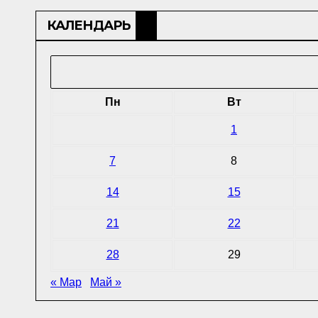
КАЛЕНДАРЬ
Пн
Вт
1
7
8
14
15
21
22
28
29
« Мар
Май »