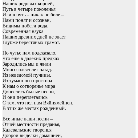
Наших родовых корней,
Путь в четыре поколенья
Или в пять – никак не боле –
Нами понят и осознан,
Видимы побеги рода.
Современная наука
Наших древних дней не знает
Глубже берестяных грамот.
Но чутье нам подсказало,
Что еще в далеких предках
Зародились мы и жили
Много тысяч лет назад.
Из неведомой пучины,
Из туманного простора
К нам о сотворенье мира
Донеслись былые песни,
И они переплетались
С тем, что пел нам Вяйнямейнен,
В этих же местах рожденный.
Все иные наши песни –
Отчей местности преданья,
Калевальские творенья
Доброй выделки домашней,