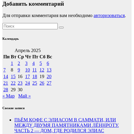
Добавить комментарий
Для отправки комментария вам необходимо
авторизоваться
.
Календарь
Апрель 2025
Пн
Вт
Ср
Чт
Пт
Сб
Вс
1
2
3
4
5
6
7
8
9
10
11
12
13
14
15
16
17
18
19
20
21
22
23
24
25
26
27
28
29
30
« Мар
Май »
Свежие записи
ПЬЁМ КОФЕ С ЭЛИАСОМ В САММАТИ, ИЛИ
МЕЖДУ ДВУМЯ ПАМЯТНИКАМИ ЛЁННРОТУ.
ЧАСТЬ 2 — ДОМ, ГДЕ РОДИЛСЯ ЭЛИАС