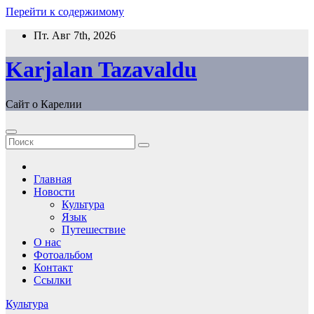
Перейти к содержимому
Пт. Авг 7th, 2026
Karjalan Tazavaldu
Сайт о Карелии
Главная
Новости
Культура
Язык
Путешествие
О нас
Фотоальбом
Контакт
Ссылки
Культура