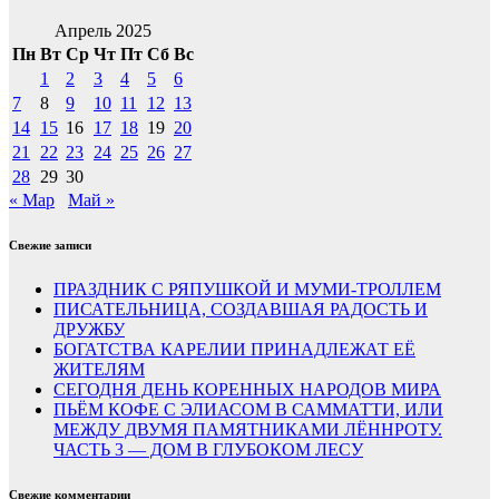
Апрель 2025
Пн
Вт
Ср
Чт
Пт
Сб
Вс
1
2
3
4
5
6
7
8
9
10
11
12
13
14
15
16
17
18
19
20
21
22
23
24
25
26
27
28
29
30
« Мар
Май »
Свежие записи
ПРАЗДНИК С РЯПУШКОЙ И МУМИ-ТРОЛЛЕМ
ПИСАТЕЛЬНИЦА, СОЗДАВШАЯ РАДОСТЬ И
ДРУЖБУ
БОГАТСТВА КАРЕЛИИ ПРИНАДЛЕЖАТ ЕЁ
ЖИТЕЛЯМ
СЕГОДНЯ ДЕНЬ КОРЕННЫХ НАРОДОВ МИРА
ПЬЁМ КОФЕ С ЭЛИАСОМ В САММАТТИ, ИЛИ
МЕЖДУ ДВУМЯ ПАМЯТНИКАМИ ЛЁННРОТУ.
ЧАСТЬ 3 — ДОМ В ГЛУБОКОМ ЛЕСУ
Свежие комментарии