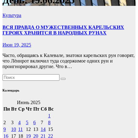
День:
19.06.2025
Культура
ВСЯ ПРАВДА О МУЖЕСТВЕННЫХ КАРЕЛЬСКИХ
ГЕРОЯХ ХРАНИТСЯ В НАРОДНЫХ РУНАХ
Июн 19, 2025
Часто, обращаясь к Калевале, знатоки карельских рун говорят,
что Лённрот включил туда содержимое одних рун и
проигнорировал другие. Что в…
Календарь
Июнь 2025
Пн
Вт
Ср
Чт
Пт
Сб
Вс
1
2
3
4
5
6
7
8
9
10
11
12
13
14
15
16
17
18
19
20
21
22