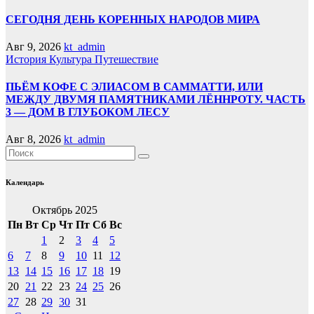
СЕГОДНЯ ДЕНЬ КОРЕННЫХ НАРОДОВ МИРА
Авг 9, 2026
kt_admin
История
Культура
Путешествие
ПЬЁМ КОФЕ С ЭЛИАСОМ В САММАТТИ, ИЛИ
МЕЖДУ ДВУМЯ ПАМЯТНИКАМИ ЛЁННРОТУ. ЧАСТЬ
3 — ДОМ В ГЛУБОКОМ ЛЕСУ
Авг 8, 2026
kt_admin
Календарь
Октябрь 2025
Пн
Вт
Ср
Чт
Пт
Сб
Вс
1
2
3
4
5
6
7
8
9
10
11
12
13
14
15
16
17
18
19
20
21
22
23
24
25
26
27
28
29
30
31