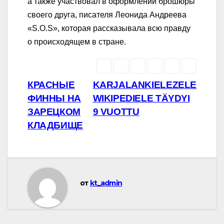
а также участвовал в оформлении брошюры
своего друга, писателя Леонида Андреева
«S.O.S», которая рассказывала всю правду
о происходящем в стране.
Навигация
КРАСНЫЕ
KARJALANKIELEZELE
ФИННЫ НА
WIKIPEDIELE TÄYDYI
по
ЗАРЕЦКОМ
9 VUOTTU
записям
КЛАДБИЩЕ
от
kt_admin