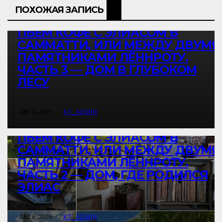
ИСТОРИЯ
КУЛЬТУРА
ПУТЕШЕСТВИЕ
ПОХОЖАЯ ЗАПИСЬ
ПЬЁМ КОФЕ С ЭЛИАСОМ В
САММАТТИ, ИЛИ МЕЖДУ ДВУМЯ
ПАМЯТНИКАМИ ЛЁННРОТУ.
ЧАСТЬ 3 — ДОМ В ГЛУБОКОМ
ЛЕСУ
ИСТОРИЯ
КУЛЬТУРА
ПУТЕШЕСТВИЕ
АВГ 8, 2026
KT_ADMIN
ПЬЁМ КОФЕ С ЭЛИАСОМ В
САММАТТИ, ИЛИ МЕЖДУ ДВУМЯ
ПАМЯТНИКАМИ ЛЁННРОТУ.
ЧАСТЬ 2 — ДОМ, ГДЕ РОДИЛСЯ
ЭЛИАС
АВГ 6, 2026
KT_ADMIN