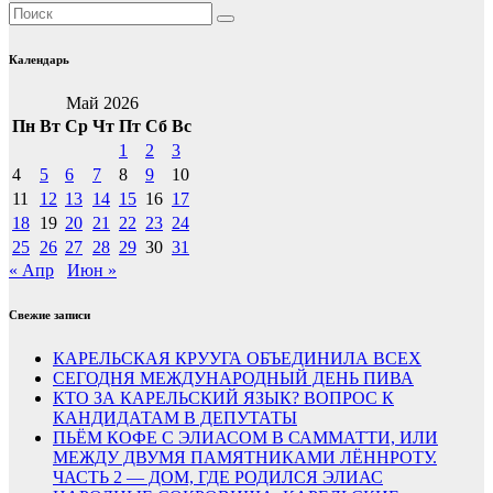
Календарь
Май 2026
Пн
Вт
Ср
Чт
Пт
Сб
Вс
1
2
3
4
5
6
7
8
9
10
11
12
13
14
15
16
17
18
19
20
21
22
23
24
25
26
27
28
29
30
31
« Апр
Июн »
Свежие записи
КАРЕЛЬСКАЯ КРУУГА ОБЪЕДИНИЛА ВСЕХ
СЕГОДНЯ МЕЖДУНАРОДНЫЙ ДЕНЬ ПИВА
КТО ЗА КАРЕЛЬСКИЙ ЯЗЫК? ВОПРОС К
КАНДИДАТАМ В ДЕПУТАТЫ
ПЬЁМ КОФЕ С ЭЛИАСОМ В САММАТТИ, ИЛИ
МЕЖДУ ДВУМЯ ПАМЯТНИКАМИ ЛЁННРОТУ.
ЧАСТЬ 2 — ДОМ, ГДЕ РОДИЛСЯ ЭЛИАС