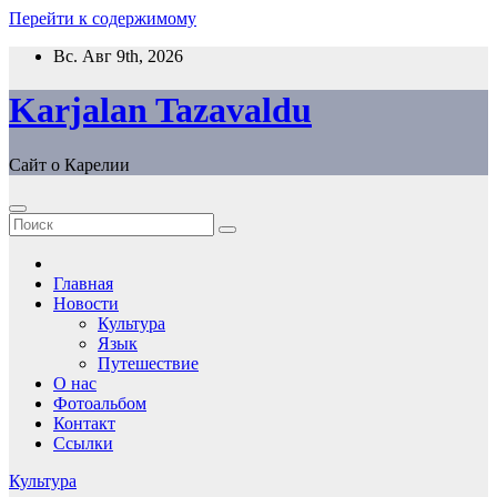
Перейти к содержимому
Вс. Авг 9th, 2026
Karjalan Tazavaldu
Сайт о Карелии
Главная
Новости
Культура
Язык
Путешествие
О нас
Фотоальбом
Контакт
Ссылки
Культура