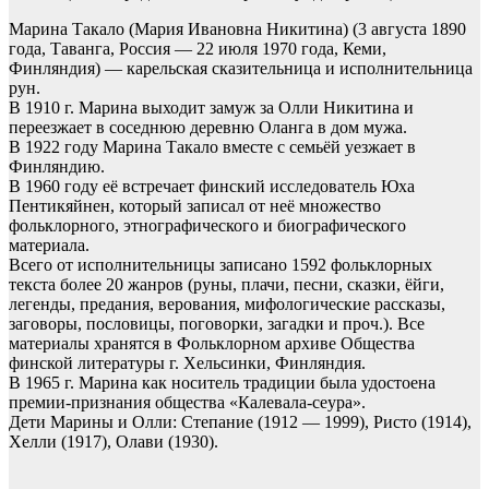
Марина Такало (Мария Ивановна Никитина) (3 августа 1890
года, Таванга, Россия — 22 июля 1970 года, Кеми,
Финляндия) — карельская сказительница и исполнительница
рун.
В 1910 г. Марина выходит замуж за Олли Никитина и
переезжает в соседнюю деревню Оланга в дом мужа.
В 1922 году Марина Такало вместе с семьёй уезжает в
Финляндию.
В 1960 году её встречает финский исследователь Юха
Пентикяйнен, который записал от неё множество
фольклорного, этнографического и биографического
материала.
Всего от исполнительницы записано 1592 фольклорных
текста более 20 жанров (руны, плачи, песни, сказки, ёйги,
легенды, предания, верования, мифологические рассказы,
заговоры, пословицы, поговорки, загадки и проч.). Все
материалы хранятся в Фольклорном архиве Общества
финской литературы г. Хельсинки, Финляндия.
В 1965 г. Марина как носитель традиции была удостоена
премии-признания общества «Калевала-сеура».
Дети Марины и Олли: Степание (1912 — 1999), Ристо (1914),
Хелли (1917), Олави (1930).