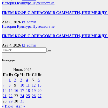
История
Культура
Путешествие
ПЬЁМ КОФЕ С ЭЛИАСОМ В САММАТТИ, ИЛИ МЕЖДУ 
Авг 6, 2026
kt_admin
История
Культура
Путешествие
ПЬЁМ КОФЕ С ЭЛИАСОМ В САММАТТИ, ИЛИ МЕЖД
Авг 4, 2026
kt_admin
Календарь
Июль 2025
Пн
Вт
Ср
Чт
Пт
Сб
Вс
1
2
3
4
5
6
7
8
9
10
11
12
13
14
15
16
17
18
19
20
21
22
23
24
25
26
27
28
29
30
31
« Июн
Авг »