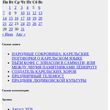
Пн
Вт
Ср
Чт
Пт
Сб
Вс
1
2
3
4
5
6
7
8
9
10
11
12
13
14
15
16
17
18
19
20
21
22
23
24
25
26
27
28
29
30
31
« Июн
Авг »
Свежие записи
НАРОДНЫЕ СОКРОВИЩА: КАРЕЛЬСКИЕ
ПОГОВОРКИ О КАРЕЛЬСКОМ ЯЗЫКЕ
ПЬЁМ КОФЕ С ЭЛИАСОМ В САММАТИ, ИЛИ
МЕЖДУ ДВУМЯ ПАМЯТНИКАМИ ЛЁННРОТУ
СОЗДАТЕЛЬ КАРЕЛЬСКИХ ХОРОВ
ПРАЗДНИЧНЫЙ ТЕЛЕМОСТ
ПРАЗДНИК ЛЮДИКОВСКОЙ КУЛЬТУРЫ
Свежие комментарии
Архивы
Август 2026