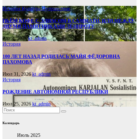
История
Культура
Путешествие
ПЬЁМ КОФЕ С ЭЛИАСОМ В САММАТИ, ИЛИ МЕЖДУ
ДВУМЯ ПАМЯТНИКАМИ ЛЁННРОТУ
Авг 4, 2026
kt_admin
История
100 ЛЕТ НАЗАД РОДИЛАСЬ МАЙЯ ФЁДОРОВНА
ПАХОМОВА
Июл 31, 2026
kt_admin
История
РОЖДЕНИЕ АВТОНОМНОЙ РЕСПУБЛИКИ
Июл 25, 2026
kt_admin
Календарь
Июль 2025