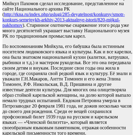
Мийкул Пахомов сделал исследование, представленное на
сайте Национального архива РК
(
http://rkna.ru/index.php/uslugi/285-deyatelnost/konkursy/smotr-
konkurs-semejnykh-arkhiv-2013-aktualnye-istorii/820-mijkul-
pakhomov
). Старинное охотничье снаряжение этого рода уже
много десятилетий украшает выставку Национального музея
РК по традиционным промыслам карел.
По воспоминаниям Мийкула, его бабушка была истинным
носителем людиковского языка и культуры. Как и все карелки,
она была знатоком национальной кухни (калитки, ватрушки,
рыбники и т.д.) и мастером рукоделья. Все это она передавала
своим детям и внукам. Последние свои годы она жила в
городе, где сохраняла свой редкий язык и культуру. Её знали и
уважали Г.Н.Макаров, Антти Тимонен и его жена Элина
Тимонен, Р.Ф. Никольская, В.Д. Пришвина и другие
известные деятели культуры. Для многих она олицетворяла
образ стойкой карельской женщины, на долю которой выпало
немало трудных испытаний. Евдокия Петровна умерла в
Петрозаводке 20 февраля 1981 года, не дожив несколько часов
до своего дня рождения. Среди ее вещей сохранился
профсоюзный билет 1939 года на русском и карельском
языках — «Членской билиэтта», который является
своеобразным языковым памятником, отражая особенности
карельской письменности того времени.