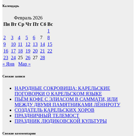
Календарь
Февраль 2026
Пн
Вт
Ср
Чт
Пт
Сб
Вс
1
2
3
4
5
6
7
8
9
10
11
12
13
14
15
16
17
18
19
20
21
22
23
24
25
26
27
28
« Янв
Мар »
Свежие записи
НАРОДНЫЕ СОКРОВИЩА: КАРЕЛЬСКИЕ
ПОГОВОРКИ О КАРЕЛЬСКОМ ЯЗЫКЕ
ПЬЁМ КОФЕ С ЭЛИАСОМ В САММАТИ, ИЛИ
МЕЖДУ ДВУМЯ ПАМЯТНИКАМИ ЛЁННРОТУ
СОЗДАТЕЛЬ КАРЕЛЬСКИХ ХОРОВ
ПРАЗДНИЧНЫЙ ТЕЛЕМОСТ
ПРАЗДНИК ЛЮДИКОВСКОЙ КУЛЬТУРЫ
Свежие комментарии