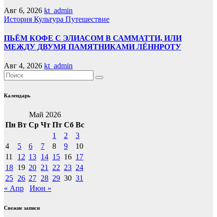
Авг 6, 2026
kt_admin
История
Культура
Путешествие
ПЬЁМ КОФЕ С ЭЛИАСОМ В САММАТТИ, ИЛИ
МЕЖДУ ДВУМЯ ПАМЯТНИКАМИ ЛЁННРОТУ
Авг 4, 2026
kt_admin
Календарь
Май 2026
Пн
Вт
Ср
Чт
Пт
Сб
Вс
1
2
3
4
5
6
7
8
9
10
11
12
13
14
15
16
17
18
19
20
21
22
23
24
25
26
27
28
29
30
31
« Апр
Июн »
Свежие записи