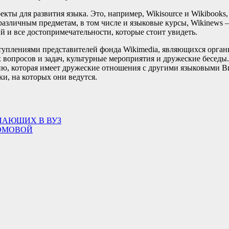
ты для развития языка. Это, например, Wikisource и Wikibooks,
о различным предметам, в том числе и языковые курсы, Wikinews
и все достопримечательности, которые стоит увидеть.
туплениями представителей фонда Wikimedia, являющихся органи
вопросов и задач, культурные мероприятия и дружеские беседы
ю, которая имеет дружеские отношения с другими языковыми В
и, на которых они ведутся.
ПАЮЩИХ В ВУЗ
ХОМОВОЙ