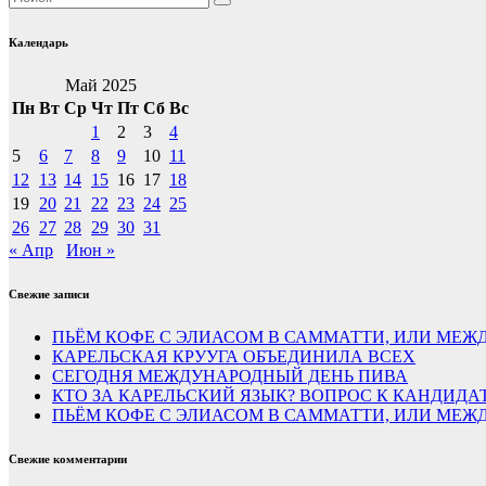
Календарь
Май 2025
Пн
Вт
Ср
Чт
Пт
Сб
Вс
1
2
3
4
5
6
7
8
9
10
11
12
13
14
15
16
17
18
19
20
21
22
23
24
25
26
27
28
29
30
31
« Апр
Июн »
Свежие записи
ПЬЁМ КОФЕ С ЭЛИАСОМ В САММАТТИ, ИЛИ МЕЖД
КАРЕЛЬСКАЯ КРУУГА ОБЪЕДИНИЛА ВСЕХ
СЕГОДНЯ МЕЖДУНАРОДНЫЙ ДЕНЬ ПИВА
КТО ЗА КАРЕЛЬСКИЙ ЯЗЫК? ВОПРОС К КАНДИДА
ПЬЁМ КОФЕ С ЭЛИАСОМ В САММАТТИ, ИЛИ МЕЖД
Свежие комментарии