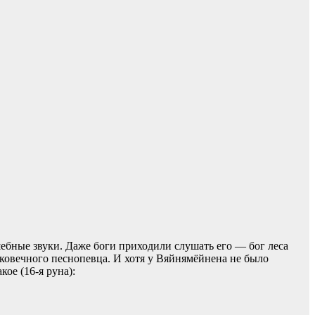
ебные звуки. Даже боги приходили слушать его — бог леса
ековечного песнопевца. И хотя у Вяйнямёйнена не было
ое (16-я руна):