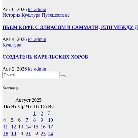
Авг 6, 2026
kt_admin
История
Культура
Путешествие
ПЬЁМ КОФЕ С ЭЛИАСОМ В САММАТИ, ИЛИ МЕЖДУ
Авг 4, 2026
kt_admin
Культура
СОЗДАТЕЛЬ КАРЕЛЬСКИХ ХОРОВ
Авг 2, 2026
kt_admin
Календарь
Август 2025
Пн
Вт
Ср
Чт
Пт
Сб
Вс
1
2
3
4
5
6
7
8
9
10
11
12
13
14
15
16
17
18
19
20
21
22
23
24