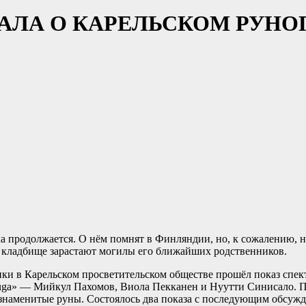
ЗАЛА О КАРЕЛЬСКОМ РУНО
 продолжается. О нём помнят в Финляндии, но, к сожалению, не
на кладбище зарастают могилы его ближайших родственников.
инки в Карельском просветительском обществе прошёл показ спе
uuga» — Мийкул Пахомов, Виола Пекканен и Нуутти Синисало. П
о знаменитые руны. Состоялось два показа с последующим обсуж