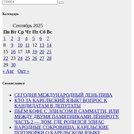
Календарь
Сентябрь 2025
Пн
Вт
Ср
Чт
Пт
Сб
Вс
1
2
3
4
5
6
7
8
9
10
11
12
13
14
15
16
17
18
19
20
21
22
23
24
25
26
27
28
29
30
« Авг
Окт »
Свежие записи
СЕГОДНЯ МЕЖДУНАРОДНЫЙ ДЕНЬ ПИВА
КТО ЗА КАРЕЛЬСКИЙ ЯЗЫК? ВОПРОС К
КАНДИДАТАМ В ДЕПУТАТЫ
ПЬЁМ КОФЕ С ЭЛИАСОМ В САММАТТИ, ИЛИ
МЕЖДУ ДВУМЯ ПАМЯТНИКАМИ ЛЁННРОТУ.
ЧАСТЬ 2 — ДОМ, ГДЕ РОДИЛСЯ ЭЛИАС
НАРОДНЫЕ СОКРОВИЩА: КАРЕЛЬСКИЕ
ПОГОВОРКИ О КАРЕЛЬСКОМ ЯЗЫКЕ