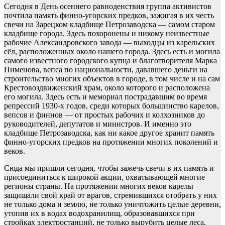
Сегодня в День осеннего равноденствия группа активистов
почтила память финно-угорских предков, зажигая в их честь
свечи на Зарецком кладбище Петрозаводска — самом старом
кладбище города. Здесь похоронены и никому неизвестные
рабочие Александровского завода — выходцы из карельских
сёл, расположенных около нашего города. Здесь есть и могила
самого известного городского купца и благотворителя Марка
Пименова, вепса по национальности, дававшего деньги на
строительство многих объектов в городе, в том числе и на сам
Крестовоздвиженский храм, около которого и расположена
его могила. Здесь есть и мемориал пострадавшим во время
репрессий 1930-х годов, среди которых большинство карелов,
вепсов и финнов — от простых рабочих и колхозников до
руководителей, депутатов и министров. И именно это
кладбище Петрозаводска, как ни какое другое хранит память
финно-угорских предков на протяжении многих поколений и
веков.
Сюда мы пришли сегодня, чтобы зажечь свечи в их память и
присоединиться к широкой акции, охватывающей многие
регионы страны. На протяжении многих веков карелы
защищали свой край от врагов, стремившихся отобрать у них
не только дома и землю, не только уничтожить целые деревни,
утопив их в водах водохранилищ, образовавшихся при
стройках электростанций, не только вырубить целые леса,