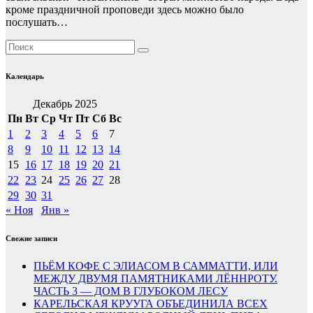
кроме праздничной проповеди здесь можно было
послушать…
Календарь
Декабрь 2025
Пн
Вт
Ср
Чт
Пт
Сб
Вс
1
2
3
4
5
6
7
8
9
10
11
12
13
14
15
16
17
18
19
20
21
22
23
24
25
26
27
28
29
30
31
« Ноя
Янв »
Свежие записи
ПЬЁМ КОФЕ С ЭЛИАСОМ В САММАТТИ, ИЛИ
МЕЖДУ ДВУМЯ ПАМЯТНИКАМИ ЛЁННРОТУ.
ЧАСТЬ 3 — ДОМ В ГЛУБОКОМ ЛЕСУ
КАРЕЛЬСКАЯ КРУУГА ОБЪЕДИНИЛА ВСЕХ