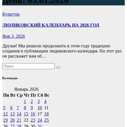
День:
03.01.2026
Культура
ЛЮДИКОВСКИЙ КАЛЕНДАРЬ НА 2026 ГОД
Янв 3, 2026
Друзья! Мы решили продолжить в этом году традицию
создания и публикации людиковского календаря. На этот раз
он расскажет вам об…
Календарь
Январь 2026
Пн
Вт
Ср
Чт
Пт
Сб
Вс
1
2
3
4
5
6
7
8
9
10
11
12
13
14
15
16
17
18
19
20
21
22
23
24
25
26
27
28
29
30
31