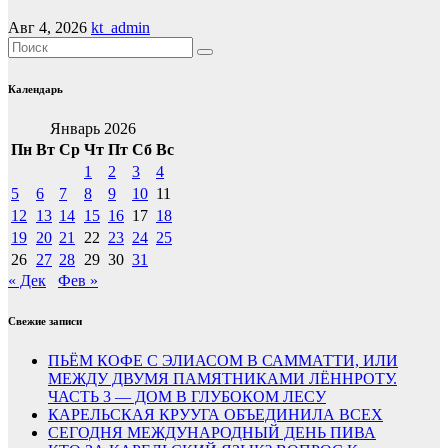
Авг 4, 2026
kt_admin
Календарь
Январь 2026
Пн
Вт
Ср
Чт
Пт
Сб
Вс
1
2
3
4
5
6
7
8
9
10
11
12
13
14
15
16
17
18
19
20
21
22
23
24
25
26
27
28
29
30
31
« Дек
Фев »
Свежие записи
ПЬЁМ КОФЕ С ЭЛИАСОМ В САММАТТИ, ИЛИ
МЕЖДУ ДВУМЯ ПАМЯТНИКАМИ ЛЁННРОТУ.
ЧАСТЬ 3 — ДОМ В ГЛУБОКОМ ЛЕСУ
КАРЕЛЬСКАЯ КРУУГА ОБЪЕДИНИЛА ВСЕХ
СЕГОДНЯ МЕЖДУНАРОДНЫЙ ДЕНЬ ПИВА