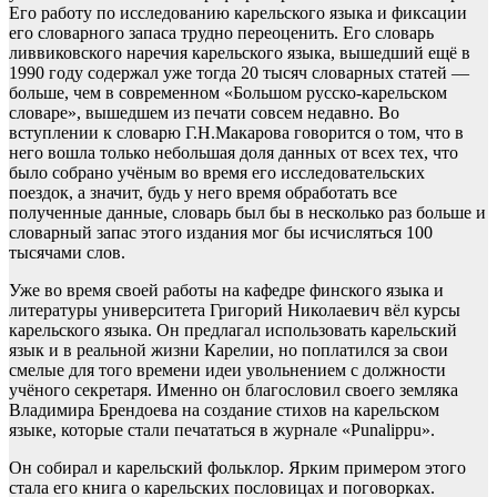
Его работу по исследованию карельского языка и фиксации
его словарного запаса трудно переоценить. Его словарь
ливвиковского наречия карельского языка, вышедший ещё в
1990 году содержал уже тогда 20 тысяч словарных статей —
больше, чем в современном «Большом русско-карельском
словаре», вышедшем из печати совсем недавно. Во
вступлении к словарю Г.Н.Макарова говорится о том, что в
него вошла только небольшая доля данных от всех тех, что
было собрано учёным во время его исследовательских
поездок, а значит, будь у него время обработать все
полученные данные, словарь был бы в несколько раз больше и
словарный запас этого издания мог бы исчисляться 100
тысячами слов.
Уже во время своей работы на кафедре финского языка и
литературы университета Григорий Николаевич вёл курсы
карельского языка. Он предлагал использовать карельский
язык и в реальной жизни Карелии, но поплатился за свои
смелые для того времени идеи увольнением с должности
учёного секретаря. Именно он благословил своего земляка
Владимира Брендоева на создание стихов на карельском
языке, которые стали печататься в журнале «Punalippu».
Он собирал и карельский фольклор. Ярким примером этого
стала его книга о карельских пословицах и поговорках.