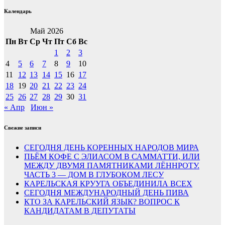
Календарь
Май 2026
Пн
Вт
Ср
Чт
Пт
Сб
Вс
1
2
3
4
5
6
7
8
9
10
11
12
13
14
15
16
17
18
19
20
21
22
23
24
25
26
27
28
29
30
31
« Апр
Июн »
Свежие записи
СЕГОДНЯ ДЕНЬ КОРЕННЫХ НАРОДОВ МИРА
ПЬЁМ КОФЕ С ЭЛИАСОМ В САММАТТИ, ИЛИ
МЕЖДУ ДВУМЯ ПАМЯТНИКАМИ ЛЁННРОТУ.
ЧАСТЬ 3 — ДОМ В ГЛУБОКОМ ЛЕСУ
КАРЕЛЬСКАЯ КРУУГА ОБЪЕДИНИЛА ВСЕХ
СЕГОДНЯ МЕЖДУНАРОДНЫЙ ДЕНЬ ПИВА
КТО ЗА КАРЕЛЬСКИЙ ЯЗЫК? ВОПРОС К
КАНДИДАТАМ В ДЕПУТАТЫ