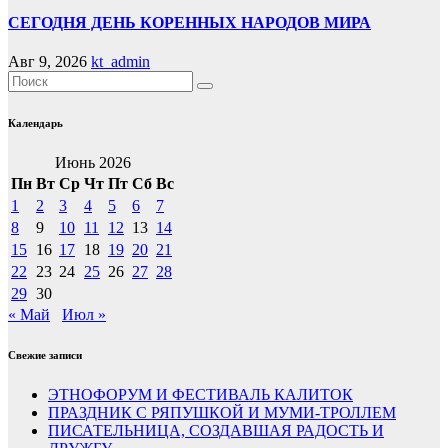
СЕГОДНЯ ДЕНЬ КОРЕННЫХ НАРОДОВ МИРА
Авг 9, 2026
kt_admin
Календарь
Июнь 2026
Пн
Вт
Ср
Чт
Пт
Сб
Вс
1
2
3
4
5
6
7
8
9
10
11
12
13
14
15
16
17
18
19
20
21
22
23
24
25
26
27
28
29
30
« Май
Июл »
Свежие записи
ЭТНОФОРУМ И ФЕСТИВАЛЬ КАЛИТОК
ПРАЗДНИК С РЯПУШКОЙ И МУМИ-ТРОЛЛЕМ
ПИСАТЕЛЬНИЦА, СОЗДАВШАЯ РАДОСТЬ И