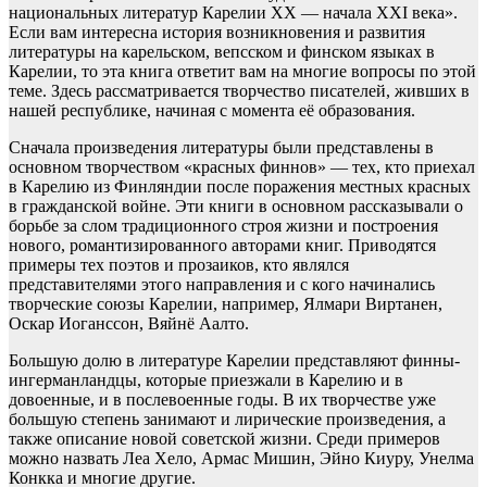
национальных литератур Карелии XX — начала XXI века».
Если вам интересна история возникновения и развития
литературы на карельском, вепсском и финском языках в
Карелии, то эта книга ответит вам на многие вопросы по этой
теме. Здесь рассматривается творчество писателей, живших в
нашей республике, начиная с момента её образования.
Сначала произведения литературы были представлены в
основном творчеством «красных финнов» — тех, кто приехал
в Карелию из Финляндии после поражения местных красных
в гражданской войне. Эти книги в основном рассказывали о
борьбе за слом традиционного строя жизни и построения
нового, романтизированного авторами книг. Приводятся
примеры тех поэтов и прозаиков, кто являлся
представителями этого направления и с кого начинались
творческие союзы Карелии, например, Ялмари Виртанен,
Оскар Иоганссон, Вяйнё Аалто.
Большую долю в литературе Карелии представляют финны-
ингерманландцы, которые приезжали в Карелию и в
довоенные, и в послевоенные годы. В их творчестве уже
большую степень занимают и лирические произведения, а
также описание новой советской жизни. Среди примеров
можно назвать Леа Хело, Армас Мишин, Эйно Киуру, Унелма
Конкка и многие другие.