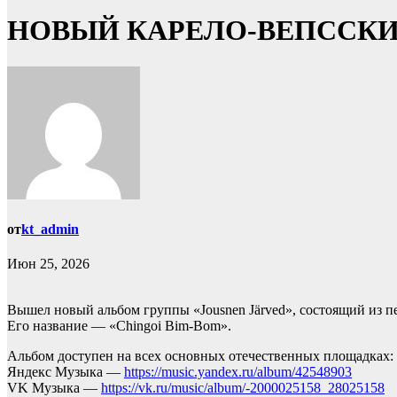
НОВЫЙ КАРЕЛО-ВЕПССК
от
kt_admin
Июн 25, 2026
Вышел новый альбом группы «Jousnen Järved», состоящий из пес
Его название — «Chingoi Bim-Bom».
Альбом доступен на всех основных отечественных площадках:
Яндекс Музыка —
https://music.yandex.ru/album/42548903
VK Музыка —
https://vk.ru/music/album/-2000025158_28025158