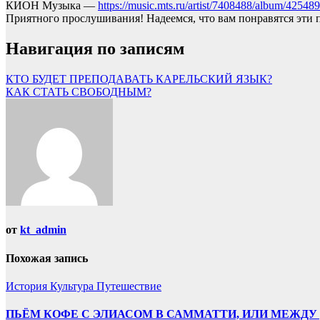
КИОН Музыка —
https://music.mts.ru/artist/7408488/album/42548
Приятного прослушивания! Надеемся, что вам понравятся эти 
Навигация по записям
КТО БУДЕТ ПРЕПОДАВАТЬ КАРЕЛЬСКИЙ ЯЗЫК?
КАК СТАТЬ СВОБОДНЫМ?
от
kt_admin
Похожая запись
История
Культура
Путешествие
ПЬЁМ КОФЕ С ЭЛИАСОМ В САММАТТИ, ИЛИ МЕЖДУ 