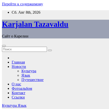
Перейти к содержимому
Сб. Авг 8th, 2026
Karjalan Tazavaldu
Сайт о Карелии
Главная
Новости
Культура
Язык
Путешествие
О нас
Фотоальбом
Контакт
Ссылки
Культура
Язык