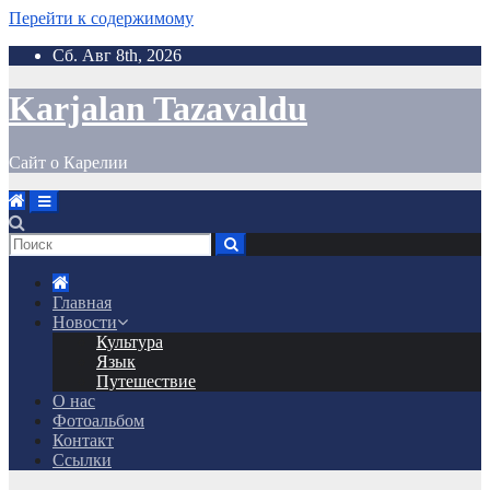
Перейти к содержимому
Сб. Авг 8th, 2026
Karjalan Tazavaldu
Сайт о Карелии
Главная
Новости
Культура
Язык
Путешествие
О нас
Фотоальбом
Контакт
Ссылки