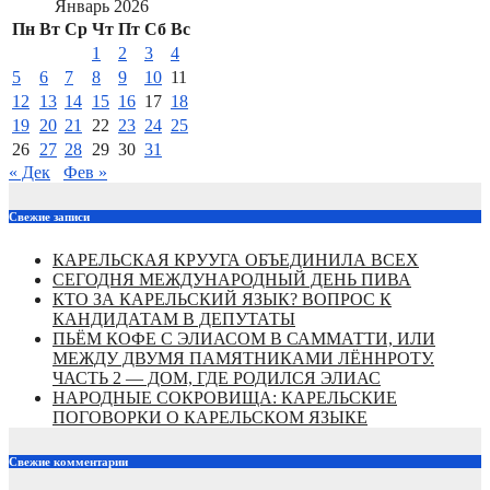
Январь 2026
Пн
Вт
Ср
Чт
Пт
Сб
Вс
1
2
3
4
5
6
7
8
9
10
11
12
13
14
15
16
17
18
19
20
21
22
23
24
25
26
27
28
29
30
31
« Дек
Фев »
Свежие записи
КАРЕЛЬСКАЯ КРУУГА ОБЪЕДИНИЛА ВСЕХ
СЕГОДНЯ МЕЖДУНАРОДНЫЙ ДЕНЬ ПИВА
КТО ЗА КАРЕЛЬСКИЙ ЯЗЫК? ВОПРОС К
КАНДИДАТАМ В ДЕПУТАТЫ
ПЬЁМ КОФЕ С ЭЛИАСОМ В САММАТТИ, ИЛИ
МЕЖДУ ДВУМЯ ПАМЯТНИКАМИ ЛЁННРОТУ.
ЧАСТЬ 2 — ДОМ, ГДЕ РОДИЛСЯ ЭЛИАС
НАРОДНЫЕ СОКРОВИЩА: КАРЕЛЬСКИЕ
ПОГОВОРКИ О КАРЕЛЬСКОМ ЯЗЫКЕ
Свежие комментарии