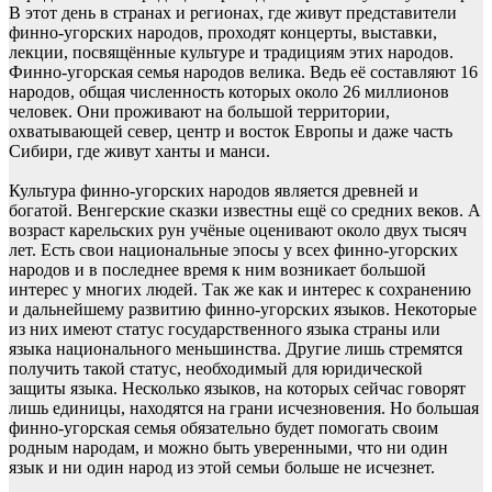
В этот день в странах и регионах, где живут представители
финно-угорских народов, проходят концерты, выставки,
лекции, посвящённые культуре и традициям этих народов.
Финно-угорская семья народов велика. Ведь её составляют 16
народов, общая численность которых около 26 миллионов
человек. Они проживают на большой территории,
охватывающей север, центр и восток Европы и даже часть
Сибири, где живут ханты и манси.
Культура финно-угорских народов является древней и
богатой. Венгерские сказки известны ещё со средних веков. А
возраст карельских рун учёные оценивают около двух тысяч
лет. Есть свои национальные эпосы у всех финно-угорских
народов и в последнее время к ним возникает большой
интерес у многих людей. Так же как и интерес к сохранению
и дальнейшему развитию финно-угорских языков. Некоторые
из них имеют статус государственного языка страны или
языка национального меньшинства. Другие лишь стремятся
получить такой статус, необходимый для юридической
защиты языка. Несколько языков, на которых сейчас говорят
лишь единицы, находятся на грани исчезновения. Но большая
финно-угорская семья обязательно будет помогать своим
родным народам, и можно быть уверенными, что ни один
язык и ни один народ из этой семьи больше не исчезнет.