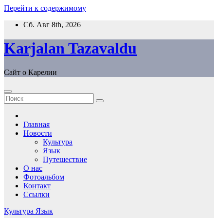
Перейти к содержимому
Сб. Авг 8th, 2026
Karjalan Tazavaldu
Сайт о Карелии
Главная
Новости
Культура
Язык
Путешествие
О нас
Фотоальбом
Контакт
Ссылки
Культура
Язык