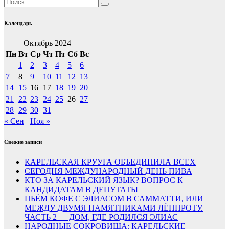
Календарь
Октябрь 2024
Пн
Вт
Ср
Чт
Пт
Сб
Вс
1
2
3
4
5
6
7
8
9
10
11
12
13
14
15
16
17
18
19
20
21
22
23
24
25
26
27
28
29
30
31
« Сен
Ноя »
Свежие записи
КАРЕЛЬСКАЯ КРУУГА ОБЪЕДИНИЛА ВСЕХ
СЕГОДНЯ МЕЖДУНАРОДНЫЙ ДЕНЬ ПИВА
КТО ЗА КАРЕЛЬСКИЙ ЯЗЫК? ВОПРОС К
КАНДИДАТАМ В ДЕПУТАТЫ
ПЬЁМ КОФЕ С ЭЛИАСОМ В САММАТТИ, ИЛИ
МЕЖДУ ДВУМЯ ПАМЯТНИКАМИ ЛЁННРОТУ.
ЧАСТЬ 2 — ДОМ, ГДЕ РОДИЛСЯ ЭЛИАС
НАРОДНЫЕ СОКРОВИЩА: КАРЕЛЬСКИЕ