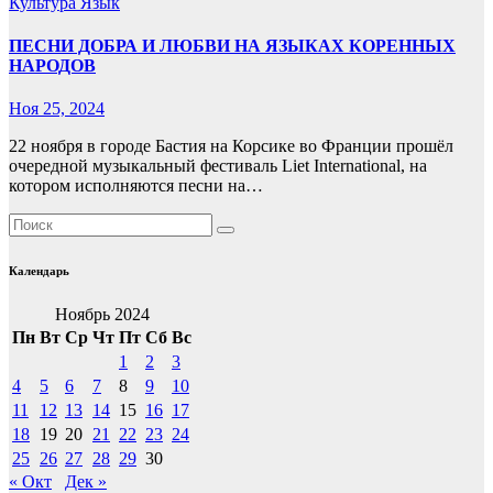
Культура
Язык
ПЕСНИ ДОБРА И ЛЮБВИ НА ЯЗЫКАХ КОРЕННЫХ
НАРОДОВ
Ноя 25, 2024
22 ноября в городе Бастия на Корсике во Франции прошёл
очередной музыкальный фестиваль Liet International, на
котором исполняются песни на…
Календарь
Ноябрь 2024
Пн
Вт
Ср
Чт
Пт
Сб
Вс
1
2
3
4
5
6
7
8
9
10
11
12
13
14
15
16
17
18
19
20
21
22
23
24
25
26
27
28
29
30
« Окт
Дек »