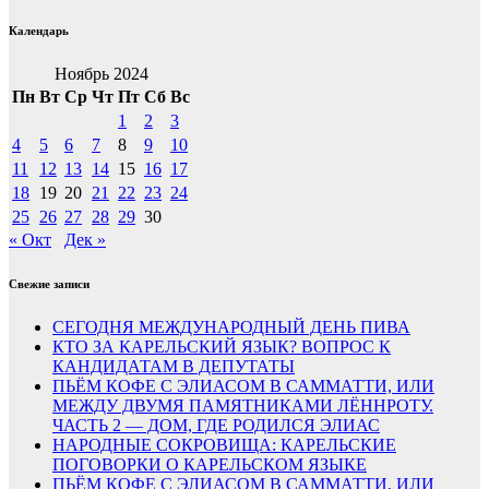
Календарь
Ноябрь 2024
Пн
Вт
Ср
Чт
Пт
Сб
Вс
1
2
3
4
5
6
7
8
9
10
11
12
13
14
15
16
17
18
19
20
21
22
23
24
25
26
27
28
29
30
« Окт
Дек »
Свежие записи
СЕГОДНЯ МЕЖДУНАРОДНЫЙ ДЕНЬ ПИВА
КТО ЗА КАРЕЛЬСКИЙ ЯЗЫК? ВОПРОС К
КАНДИДАТАМ В ДЕПУТАТЫ
ПЬЁМ КОФЕ С ЭЛИАСОМ В САММАТТИ, ИЛИ
МЕЖДУ ДВУМЯ ПАМЯТНИКАМИ ЛЁННРОТУ.
ЧАСТЬ 2 — ДОМ, ГДЕ РОДИЛСЯ ЭЛИАС
НАРОДНЫЕ СОКРОВИЩА: КАРЕЛЬСКИЕ
ПОГОВОРКИ О КАРЕЛЬСКОМ ЯЗЫКЕ
ПЬЁМ КОФЕ С ЭЛИАСОМ В САММАТТИ, ИЛИ