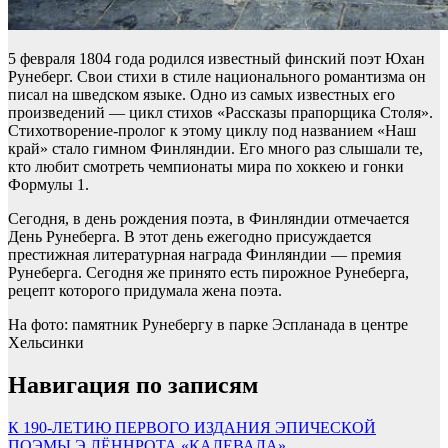
5 февраля 1804 года родился известный финский поэт Юхан
Рунеберг. Свои стихи в стиле национального романтизма он
писал на шведском языке. Одно из самых известных его
произведений — цикл стихов «Рассказы прапорщика Столя».
Стихотворение-пролог к этому циклу под названием «Наш
край» стало гимном Финляндии. Его много раз слышали те,
кто любит смотреть чемпионаты мира по хоккею и гонки
Формулы 1.
Сегодня, в день рождения поэта, в Финляндии отмечается
День Рунеберга. В этот день ежегодно присуждается
престижная литературная награда Финляндии — премия
Рунеберга. Сегодня же принято есть пирожное Рунеберга,
рецепт которого придумала жена поэта.
На фото: памятник Рунебергу в парке Эспланада в центре
Хельсинки
Навигация по записям
К 190-ЛЕТИЮ ПЕРВОГО ИЗДАНИЯ ЭПИЧЕСКОЙ
ПОЭМЫ Э.ЛЁННРОТА «КАЛЕВАЛА»