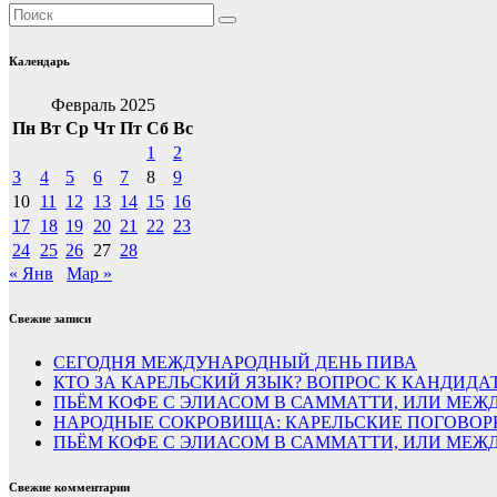
Календарь
Февраль 2025
Пн
Вт
Ср
Чт
Пт
Сб
Вс
1
2
3
4
5
6
7
8
9
10
11
12
13
14
15
16
17
18
19
20
21
22
23
24
25
26
27
28
« Янв
Мар »
Свежие записи
СЕГОДНЯ МЕЖДУНАРОДНЫЙ ДЕНЬ ПИВА
КТО ЗА КАРЕЛЬСКИЙ ЯЗЫК? ВОПРОС К КАНДИДА
ПЬЁМ КОФЕ С ЭЛИАСОМ В САММАТТИ, ИЛИ МЕЖД
НАРОДНЫЕ СОКРОВИЩА: КАРЕЛЬСКИЕ ПОГОВОР
ПЬЁМ КОФЕ С ЭЛИАСОМ В САММАТТИ, ИЛИ МЕ
Свежие комментарии