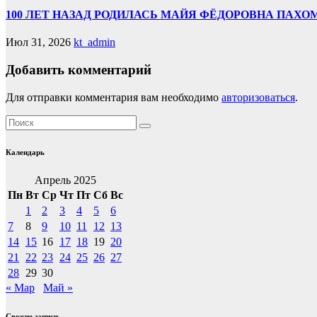
100 ЛЕТ НАЗАД РОДИЛАСЬ МАЙЯ ФЁДОРОВНА ПАХО
Июл 31, 2026
kt_admin
Добавить комментарий
Для отправки комментария вам необходимо
авторизоваться
.
Календарь
Апрель 2025
Пн
Вт
Ср
Чт
Пт
Сб
Вс
1
2
3
4
5
6
7
8
9
10
11
12
13
14
15
16
17
18
19
20
21
22
23
24
25
26
27
28
29
30
« Мар
Май »
Свежие записи