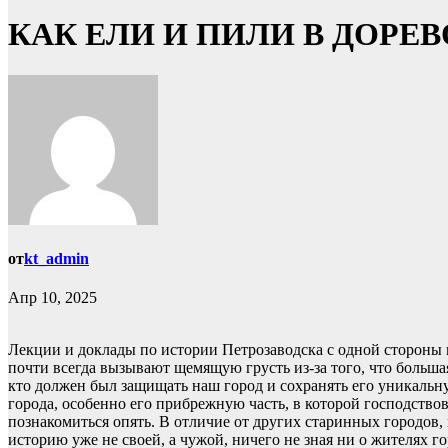
КАК ЕЛИ И ПИЛИ В ДОР
от
kt_admin
Апр 10, 2025
Лекции и доклады по истории Петрозаводска с одной стороны в
почти всегда вызывают щемящую грусть из-за того, что большая
кто должен был защищать наш город и сохранять его уникальн
города, особенно его прибрежную часть, в которой господство
познакомиться опять. В отличие от других старинных городов,
историю уже не своей, а чужой, ничего не зная ни о жителях го