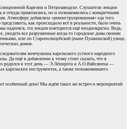
еволюционной Карелии и Петрозаводске. Слушатели лекции
сь и откуда привозились, но и познакомились с конкретными
там. Атмосферу добавляла «реконструированная» еда того
о представить, как происходило всё в реальности, было очень
мы надеемся, эта лекция повторится ещё неоднократно. Ведь,
е, увидеть все разрушенные когда-то городские дома своими
озчиками, или по Старополицейской (ныне Пушкинской) улице,
упеческих домов.
следователям жемчужины карельского устного народного
ы. Да ещё в добавлении к этому стоит сказать, что в
кто родился в этот день — Э.Лённрота и А.О.Вяйсянена —
ых карельских инструментах, а также познакомившего
тот особенный день! Мы ждём таких же встреч и мероприятий