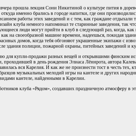
м вчера прошла лекция Сони Никитиной о культуре пития в дор
, откуда именно брались в городе напитки, где они производили
исанием работы этих заведений и с тем, как граждане отдыхали 
 дизайн клуба немного напоминал те старинные заведения, так чт
ующиеся люди могут прийти в клуб в следующий раз, когда, как 
 как на своеобразной машине времени, надеешься, покидая здани
расивых домов, когда тебя обгоняют украшенные экипажи с изв
исле здания полиции, пожарной охраны, питейных заведений и к
дию для купли-продажи разных вещей и открывшими финским ис
, проходившей в день рождения Элиаса Лённрота, автора Калевал
вилась вся Карелия. И как же не произнести тост в честь тех, 
бразцов музыкальных мелодий игры на кантеле и других народн
 видами кантеле, найденными в Карелии.
аботников клуба «Рядом», создавших праздничную атмосферу в э