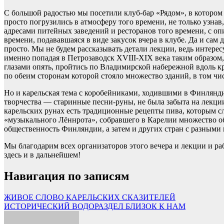
С большой радостью мы посетили клуб-бар «Рядом», в которо
просто погрузились в атмосферу того времени, не только узнав
адресами питейных заведений и ресторанов того времени, с оп
времени, подававшаяся в виде закусок вчера в клубе. Да и сам
просто. Мы не будем рассказывать детали лекции, ведь интерес
именно попадая в Петрозаводск XVIII-XIX века таким образом,
глазами опять, пройтись по Владимирской набережной вдоль к
по обеим сторонам которой стояло множество зданий, в том ч
Но и карельская тема с коробейниками, ходившими в Финлян
творчества — старинные песни-руны, не была забыта на лекции
карельских рунах есть традиционные рецепты пива, которым сла
«музыкального Лённрота», собравшего в Карелии множество о
общественность Финляндии, а затем и других стран с разными
Мы благодарим всех организаторов этого вечера и лекции и р
здесь и в дальнейшем!
Навигация по записям
ЖИВОЕ СЛОВО КАРЕЛЬСКИХ СКАЗИТЕЛЕЙ
ИСТОРИЧЕСКИЙ ВОДОРАЗДЕЛ БЛИЗОК К НАМ