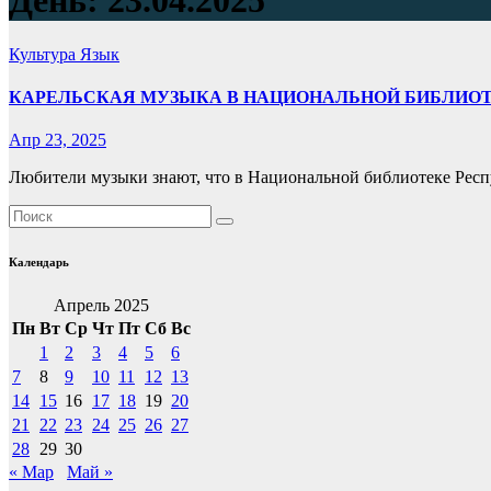
День:
23.04.2025
Культура
Язык
КАРЕЛЬСКАЯ МУЗЫКА В НАЦИОНАЛЬНОЙ БИБЛИОТ
Апр 23, 2025
Любители музыки знают, что в Национальной библиотеке Респу
Календарь
Апрель 2025
Пн
Вт
Ср
Чт
Пт
Сб
Вс
1
2
3
4
5
6
7
8
9
10
11
12
13
14
15
16
17
18
19
20
21
22
23
24
25
26
27
28
29
30
« Мар
Май »