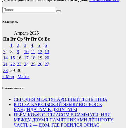
Календарь
Апрель 2025
Пн
Вт
Ср
Чт
Пт
Сб
Вс
1
2
3
4
5
6
7
8
9
10
11
12
13
14
15
16
17
18
19
20
21
22
23
24
25
26
27
28
29
30
« Мар
Май »
Свежие записи
СЕГОДНЯ МЕЖДУНАРОДНЫЙ ДЕНЬ ПИВА
КТО ЗА КАРЕЛЬСКИЙ ЯЗЫК? ВОПРОС К
КАНДИДАТАМ В ДЕПУТАТЫ
ПЬЁМ КОФЕ С ЭЛИАСОМ В САММАТИ, ИЛИ
МЕЖДУ ДВУМЯ ПАМЯТНИКАМИ ЛЁННРОТУ.
ЧАСТЬ 2 — ДОМ, ГДЕ РОДИЛСЯ ЭЛИАС