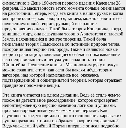
символично в День 190-летия первого издания Калевалы 28
февраля. Но масштабность этого момента больше оценивается
на расстоянии. Теперь, когда эта книга в наших руках и когда
мы прочитали её, как говорится, запоем, можно сравнить её с
появлением новой теории, рушащей все ранние
представления о науке. Такой была теория Коперника, когда,
явившись миру, она разрушила теорию Аристотеля о плоской
Земле, находившейся в центре творения. Такой была
гениальная теория Ломоносова об истинной природе тепла,
похоронившая теорию теплорода. Такими являются новые
теории гравитации, появляющиеся сейчас и показывающие
всю неправильность и ненужную сложность теории
Эйнштейна. Появление книги «Мы положим руку в руку»
можно сравнить с тем, как если бы какая-нибудь теория
заговора, над которой насмехались все, оказалась
подтверждённой и общепринятой теорией, которая отражает
правдивое положение вещей.
Эта книга читается на одном дыхании. Ведь её стиль чем-то
похож на детективное расследование, которое опровергает
неподтверждённую версию железной логикой и уликами,
проанализированными уважаемыми экспертами. Как
случилось такое, что детали парного исполнения карельских
рун на праздниках стали изображать в корне неправильно?
Ведь уважаемый учёный Портан впервые описал подробно