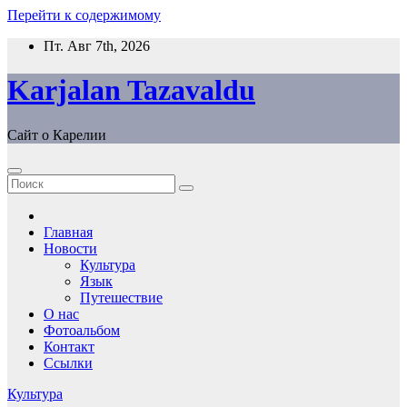
Перейти к содержимому
Пт. Авг 7th, 2026
Karjalan Tazavaldu
Сайт о Карелии
Главная
Новости
Культура
Язык
Путешествие
О нас
Фотоальбом
Контакт
Ссылки
Культура