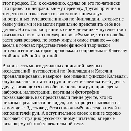
этот процесс. Но, к сожалению, сделал он это по-латински,
что привело к неправильному переводу. Другая причина в
том, что он познакомил со своим описанием двух
иностранных путешественников по Финляндии, которые не
были учёными и не могли правильно представить себе все
детали. Но их иллюстрации к своим дневникам путешествий
оказались настолько популярны во всём мире, что их ошибка
растиражировалась по всему миру, и самое главное — она
засела в головах представителей финской творческой
интеллигенции, которые продолжали сопровождать Калевалу
этой искажённой картиной.
В книге есть много детальных описаний научных
исследований, путешествий по Финляндии и Карелии,
проанализированы, наверное, все издания финской Калевалы,
опубликованы цитаты из рун и писем исследователей друг к
другу, касающихся способов исполнения рун, приведены
наброски, иллюстрации, картины и фотографии,
показывающие, как представляли пение рун те, кто их
никогда в реальности не видел, и как процесс выглядел на
самом деле. Здесь же даётся список имён исследователей и
исполнителей рун. А вступительное слово к книге хорошо
поясняет ситуацию русскоязычному читателю, впервые
читающему об этой увлекательной теме.