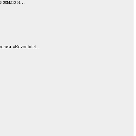
 в землю и…
релии «Revontulet…