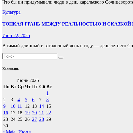
Что бы ни придумывали люди в день карельского Солнцеворота
Культура
ТОНКАЯ ГРАНЬ МЕЖДУ РЕАЛЬНОСТЬЮ И СКАЗКОЙ 
Июн 22, 2025
В самый длинный и загадочный день в году — день летнего Со
Календарь
Июнь 2025
Пн
Вт
Ср
Чт
Пт
Сб
Вс
1
2
3
4
5
6
7
8
9
10
11
12
13
14
15
16
17
18
19
20
21
22
23
24
25
26
27
28
29
30
« Май
Июл »