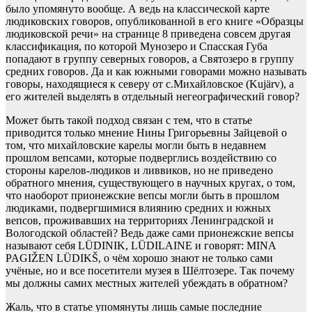
было упомянуто вообще. А ведь на классической карте
людиковских говоров, опубликованной в его книге «Образцы
людиковской речи» на странице 8 приведена совсем другая
классификация, по которой Мунозеро и Спасская Губа
попадают в группу северных говоров, а Святозеро в группу
средних говоров. Да и как южными говорами можно называть
говоры, находящиеся к северу от с.Михайловское (Kujärv), а
его жителей выделять в отдельный негеографический говор?
Может быть такой подход связан с тем, что в статье
приводится только мнение Нины Григорьевны Зайцевой о
том, что михайловские карелы могли быть в недавнем
прошлом вепсами, которые подверглись воздействию со
стороны карелов-людиков и ливвиков, но не приведено
обратного мнения, существующего в научных кругах, о том,
что наоборот прионежские вепсы могли быть в прошлом
людиками, подвергшимися влиянию средних и южных
вепсов, проживавших на территориях Ленинградской и
Вологодской областей? Ведь даже сами прионежские вепсы
называют себя LÜDINIK, LÜDILAINE и говорят: MINA
PAGIŽEN LÜDIKŠ, о чём хорошо знают не только сами
учёные, но и все посетители музея в Шёлтозере. Так почему
мы должны самих местных жителей убеждать в обратном?
Жаль, что в статье упомянуты лишь самые последние