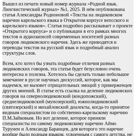
Вышел из печати новый номер журнала «Родной язык.
Лингвистический журнал» №1, 2025. В нём опубликована
статья Александры Родионовой «Тексты на людиковском
наречии карельского языка в Открытом корпусе вепсского и
карельского языков». Статья подробно рассказывает о проекте
«Открытого корпуса» и о публикации в его рамках многих
текстов и аудиозаписей современных носителей разных
говоров людиковского наречия. Здесь же приводятся и
переводы текстов на русский язык и подробный анализ
структуры слов.
Всем, кто хотел бы узнать подробные отличия разных
людиковских говоров, эта статья будет безусловно очень
интересна и полезна. Хотелось бы сделать только небольшое
замечание в русле научных дискуссий, которое, как мы
надеемся, не вызовет отрицательных эмоций у приверженцев
других мнений. В статье есть ссылка на деление людиковских
говоров на севернолюдиковский (кондопожский),
среднелюдиковский (мунозерский), южнолюдиковский
(святозерский) и михайловский диалекты, когда-то принятое
видным специалистом по собственно-карельскому наречию
П.М.Зайковым. Но вот деление, которое приняли
специалисты по самому людиковскому наречию Аймо
Турунен и Александр Баранцев, для которого это наречие
вообще было родным языком, усвоенным с самого детства, не