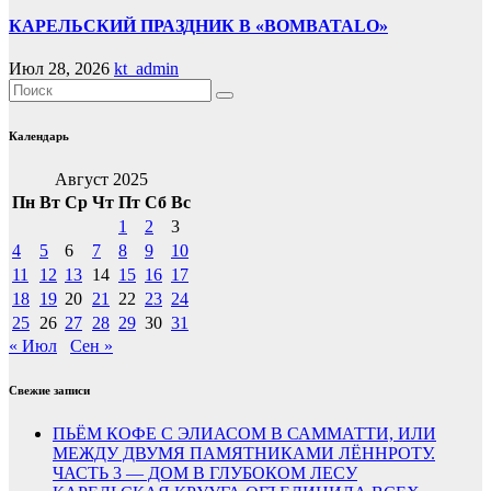
КАРЕЛЬСКИЙ ПРАЗДНИК В «BOMBATALO»
Июл 28, 2026
kt_admin
Календарь
Август 2025
Пн
Вт
Ср
Чт
Пт
Сб
Вс
1
2
3
4
5
6
7
8
9
10
11
12
13
14
15
16
17
18
19
20
21
22
23
24
25
26
27
28
29
30
31
« Июл
Сен »
Свежие записи
ПЬЁМ КОФЕ С ЭЛИАСОМ В САММАТТИ, ИЛИ
МЕЖДУ ДВУМЯ ПАМЯТНИКАМИ ЛЁННРОТУ.
ЧАСТЬ 3 — ДОМ В ГЛУБОКОМ ЛЕСУ