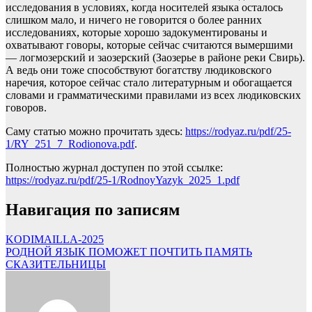
исследования в условиях, когда носителей языка осталось
слишком мало, и ничего не говорится о более ранних
исследованиях, которые хорошо задокументированы и
охватывают говоры, которые сейчас считаются вымершими
— логмозерский и заозерский (Заозерье в районе реки Свирь).
А ведь они тоже способствуют богатству людиковского
наречия, которое сейчас стало литературным и обогащается
словами и грамматическими правилами из всех людиковских
говоров.
Саму статью можно прочитать здесь:
https://rodyaz.ru/pdf/25-
1/RY_251_7_Rodionova.pdf
.
Полностью журнал доступен по этой ссылке:
https://rodyaz.ru/pdf/25-1/RodnoyYazyk_2025_1.pdf
Навигация по записям
KODIMAILLA-2025
РОДНОЙ ЯЗЫК ПОМОЖЕТ ПОЧТИТЬ ПАМЯТЬ
СКАЗИТЕЛЬНИЦЫ