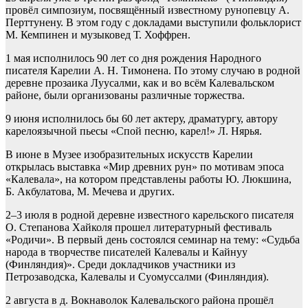
провёл симпозиум, посвящённый известному рунопевцу А.
Перттунену. В этом году с докладами выступили фольклорист
М. Кемпинен и музыковед Т. Хоффрен.
1 мая исполнилось 90 лет со дня рождения Народного
писателя Карелии А. Н. Тимонена. По этому случаю в родной
деревне прозаика Луусалми, как и во всём Калевальском
районе, были организованы различные торжества.
9 июня исполнилось бы 60 лет актеру, драматургу, автору
карелоязычной пьесы «Cпой песню, карел!» Л. Нярья.
В июне в Музее изобразительных искусств Карелии
открылась выставка «Мир древних рун» по мотивам эпоса
«Калевала», на котором представлены работы Ю. Люкшина,
Б. Акбулатова, М. Мечева и других.
2–3 июля в родной деревне известного карельского писателя
О. Степанова Хайколя прошел литературный фестиваль
«Родичи». В первый день состоялся семинар на тему: «Судьба
народа в творчестве писателей Калевалы и Кайнуу
(Финляндия)». Среди докладчиков участники из
Петрозаводска, Калевалы и Суомуссалми (Финляндия).
2 августа в д. Вокнаволок Калевальского района прошёл