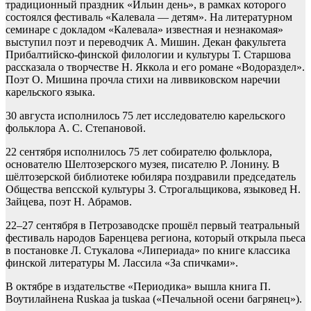
традиционный праздник «Ильин день», в рамках которого
состоялся фестиваль «Калевала — детям». На литературном
семинаре с докладом «Калевала» известная и незнакомая»
выступил поэт и переводчик А. Мишин. Декан факультета
Прибалтийско-финской филологии и культуры Т. Старшова
рассказала о творчестве Н. Яккола и его романе «Водораздел».
Поэт О. Мишина прочла стихи на ливвиковском наречии
карельского языка.
30 августа исполнилось 75 лет исследователю карельского
фольклора А. С. Степановой.
22 сентября исполнилось 75 лет собирателю фольклора,
основателю Шелтозерского музея, писателю Р. Лонину. В
шёлтозерской библиотеке юбиляра поздравили председатель
Общества вепсской культуры З. Строгальщикова, языковед Н.
Зайцева, поэт Н. Абрамов.
22–27 сентября в Петрозаводске прошёл первый театральный
фестиваль народов Баренцева региона, который открыла пьеса
в постановке Л. Стукалова «Липериада» по книге классика
финской литературы М. Лассила «За спичками».
В октябре в издательстве «Периодика» вышла книга П.
Воутилайнена Ruskaa ja tuskaa («Печальной осени багрянец»).