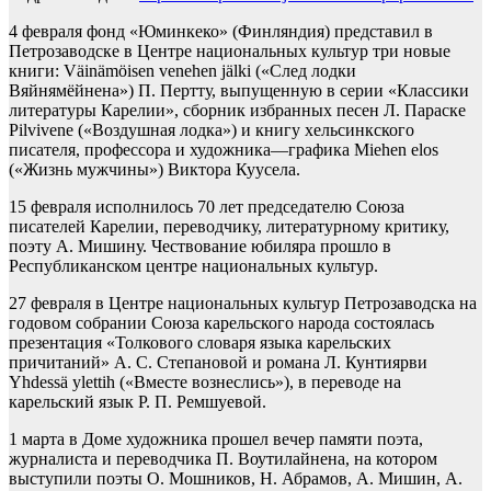
4 февраля фонд «Юминкеко» (Финляндия) представил в
Петрозаводске в Центре национальных культур три новые
книги: Väinämöisen venehen jälki («След лодки
Вяйнямёйнена») П. Пертту, выпущенную в серии «Классики
литературы Карелии», сборник избранных песен Л. Параске
Pilvivene («Воздушная лодка») и книгу хельсинкского
писателя, профессора и художника—графика Miehen elos
(«Жизнь мужчины») Виктора Куусела.
15 февраля исполнилось 70 лет председателю Союза
писателей Карелии, переводчику, литературному критику,
поэту А. Мишину. Чествование юбиляра прошло в
Республиканском центре национальных культур.
27 февраля в Центре национальных культур Петрозаводска на
годовом собрании Союза карельского народа состоялась
презентация «Толкового словаря языка карельских
причитаний» А. С. Степановой и романа Л. Кунтиярви
Yhdessä ylettih («Вместе вознеслись»), в переводе на
карельский язык Р. П. Ремшуевой.
1 марта в Доме художника прошел вечер памяти поэта,
журналиста и переводчика П. Воутилайнена, на котором
выступили поэты О. Мошников, Н. Абрамов, А. Мишин, А.