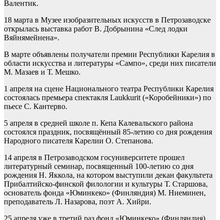
Валентик.
18 марта в Музее изобразительных искусств в Петрозаводске
открылась выставка работ В. Добрынина «След лодки
Вяйнямейнена».
В марте объявлены получатели премии Республики Карелия в
области искусства и литературы «Сампо», среди них писатели
М. Мазаев и Т. Мешко.
1 апреля на сцене Национального театра Республики Карелия
состоялась премьера спектакля Laukkurit («Коробейники») по
пьесе С. Кантерво.
5 апреля в средней школе п. Кепа Калевальского района
состоялся праздник, посвящённый 85-летию со дня рождения
Народного писателя Карелии О. Степанова.
14 апреля в Петрозаводском госуниверситете прошел
литературный семинар, посвященный 100-летию со дня
рождения Н. Яккола, на котором выступили декан факультета
Прибалтийско-финской филологии и культуры Т. Старшова,
основатель фонда «Юминкеко» (Финляндия) М. Ниеминен,
преподаватель Л. Назарова, поэт А. Хийри.
25 апреля уже в третий раз фонд «Юминкеко» (Финляндия)