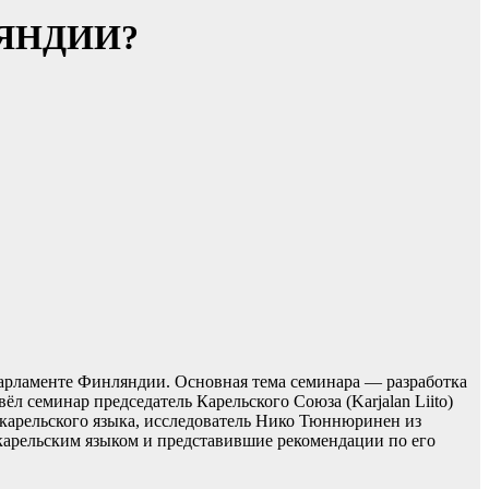
ЛЯНДИИ?
арламенте Финляндии. Основная тема семинара — разработка
л семинар председатель Карельского Союза (Karjalan Liito)
арельского языка, исследователь Нико Тюннюринен из
карельским языком и представившие рекомендации по его