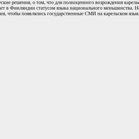
кие решения, о том, что для полноценного возрождения карел
дает в Финляндии статусом языка национального меньшинства. Н
ния, чтобы появлялись государственные СМИ на карельском язык