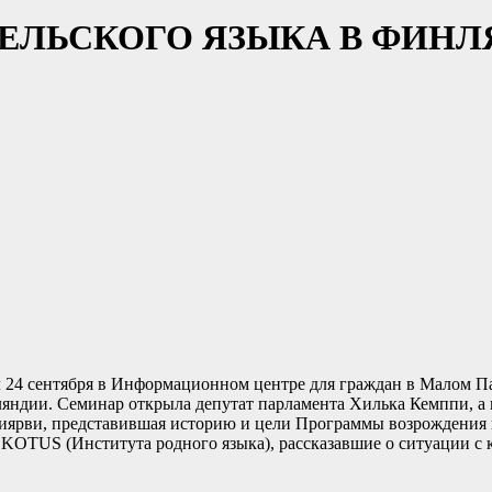
РЕЛЬСКОГО ЯЗЫКА В ФИН
 24 сентября в Информационном центре для граждан в Малом П
ндии. Семинар открыла депутат парламента Хилька Кемппи, а вё
иярви, представившая историю и цели Программы возрождения к
KOTUS (Института родного языка), рассказавшие о ситуации с 