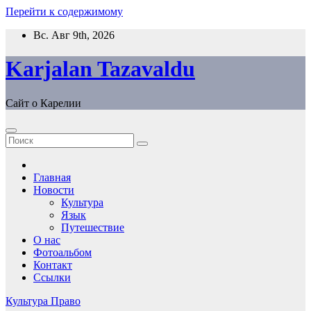
Перейти к содержимому
Вс. Авг 9th, 2026
Karjalan Tazavaldu
Сайт о Карелии
Главная
Новости
Культура
Язык
Путешествие
О нас
Фотоальбом
Контакт
Ссылки
Культура
Право