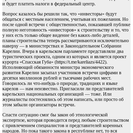
и будет платить налоги в федеральный центр.
Вопрос казалось бы решили так, что «инвесторы» будут
общаться с местным населением, учитывая их пожелания. Но
после одной встречи с общественностью, показавшей публике
полную неготовность «инвесторов» к строительству и то, что
у них есть только общее видение без каких-либо деталей,
планы строительства теперь рассматриваются исключительно
наверху — в министерствах и Законодательном Собрании
Карелии. Вчера в карельском парламенте представляли два
туристических проекта, одним из которых и является проект
курорта «Спасская Губа» (https://t.me/kareliazs/4422).
Исполняющий обязанности министра экономического
развития Карелии засыпал участников встречи цифрами в
десятки миллионов рублей и тысячами рабочих мест.
Говорилось ли что-нибудь о природе, традициях и языке
карелов — нам неизвестно. Пригласили ли представителей
карельских национальных организаций — тоже. Или
журналисты постеснялись об этом написать, или просто об
этом забыли организаторы встречи.
Спасти ситуацию смог бы закон об этнологической
экспертизе, которая проводится перед любым строительством
с привлечением специалистов и представителей коренных
народов. Но пока такого закона в республике нет, то вся