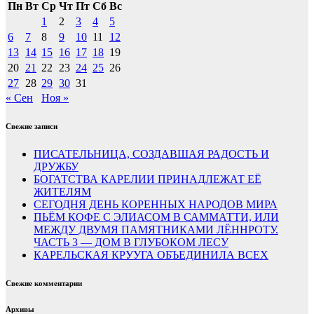
Пн
Вт
Ср
Чт
Пт
Сб
Вс
1
2
3
4
5
6
7
8
9
10
11
12
13
14
15
16
17
18
19
20
21
22
23
24
25
26
27
28
29
30
31
« Сен
Ноя »
Свежие записи
ПИСАТЕЛЬНИЦА, СОЗДАВШАЯ РАДОСТЬ И
ДРУЖБУ
БОГАТСТВА КАРЕЛИИ ПРИНАДЛЕЖАТ ЕЁ
ЖИТЕЛЯМ
СЕГОДНЯ ДЕНЬ КОРЕННЫХ НАРОДОВ МИРА
ПЬЁМ КОФЕ С ЭЛИАСОМ В САММАТТИ, ИЛИ
МЕЖДУ ДВУМЯ ПАМЯТНИКАМИ ЛЁННРОТУ.
ЧАСТЬ 3 — ДОМ В ГЛУБОКОМ ЛЕСУ
КАРЕЛЬСКАЯ КРУУГА ОБЪЕДИНИЛА ВСЕХ
Свежие комментарии
Архивы