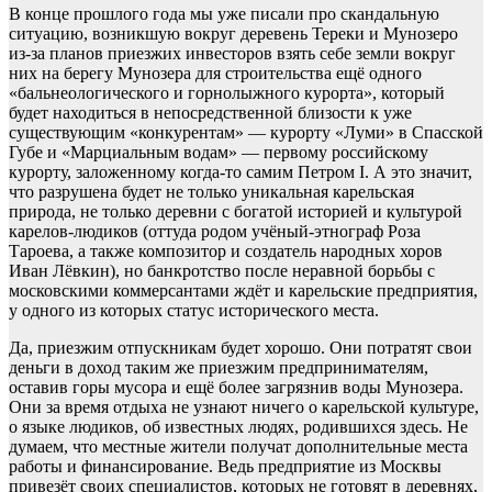
В конце прошлого года мы уже писали про скандальную
ситуацию, возникшую вокруг деревень Тереки и Мунозеро
из-за планов приезжих инвесторов взять себе земли вокруг
них на берегу Мунозера для строительства ещё одного
«бальнеологического и горнолыжного курорта», который
будет находиться в непосредственной близости к уже
существующим «конкурентам» — курорту «Луми» в Спасской
Губе и «Марциальным водам» — первому российскому
курорту, заложенному когда-то самим Петром I. А это значит,
что разрушена будет не только уникальная карельская
природа, не только деревни с богатой историей и культурой
карелов-людиков (оттуда родом учёный-этнограф Роза
Тароева, а также композитор и создатель народных хоров
Иван Лёвкин), но банкротство после неравной борьбы с
московскими коммерсантами ждёт и карельские предприятия,
у одного из которых статус исторического места.
Да, приезжим отпускникам будет хорошо. Они потратят свои
деньги в доход таким же приезжим предпринимателям,
оставив горы мусора и ещё более загрязнив воды Мунозера.
Они за время отдыха не узнают ничего о карельской культуре,
о языке людиков, об известных людях, родившихся здесь. Не
думаем, что местные жители получат дополнительные места
работы и финансирование. Ведь предприятие из Москвы
привезёт своих специалистов, которых не готовят в деревнях,