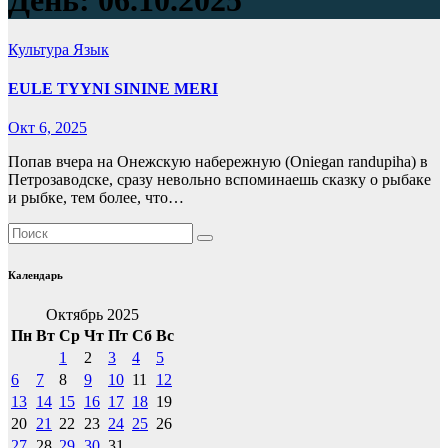
День:
06.10.2025
Культура
Язык
EULE TYYNI SININE MERI
Окт 6, 2025
Попав вчера на Онежскую набережную (Oniegan randupiha) в
Петрозаводске, сразу невольно вспоминаешь сказку о рыбаке
и рыбке, тем более, что…
Календарь
Октябрь 2025
Пн
Вт
Ср
Чт
Пт
Сб
Вс
1
2
3
4
5
6
7
8
9
10
11
12
13
14
15
16
17
18
19
20
21
22
23
24
25
26
27
28
29
30
31