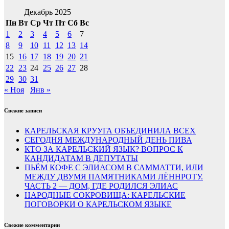
Декабрь 2025
Пн
Вт
Ср
Чт
Пт
Сб
Вс
1
2
3
4
5
6
7
8
9
10
11
12
13
14
15
16
17
18
19
20
21
22
23
24
25
26
27
28
29
30
31
« Ноя
Янв »
Свежие записи
КАРЕЛЬСКАЯ КРУУГА ОБЪЕДИНИЛА ВСЕХ
СЕГОДНЯ МЕЖДУНАРОДНЫЙ ДЕНЬ ПИВА
КТО ЗА КАРЕЛЬСКИЙ ЯЗЫК? ВОПРОС К
КАНДИДАТАМ В ДЕПУТАТЫ
ПЬЁМ КОФЕ С ЭЛИАСОМ В САММАТТИ, ИЛИ
МЕЖДУ ДВУМЯ ПАМЯТНИКАМИ ЛЁННРОТУ.
ЧАСТЬ 2 — ДОМ, ГДЕ РОДИЛСЯ ЭЛИАС
НАРОДНЫЕ СОКРОВИЩА: КАРЕЛЬСКИЕ
ПОГОВОРКИ О КАРЕЛЬСКОМ ЯЗЫКЕ
Свежие комментарии