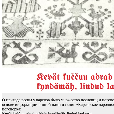
О приходе весны у карелов было множество пословиц и погов
основе информации, взятой нами из книг «Карельское народно
поговорка:
Kevät kuččuu adrad peldole kyndämäh, lindud laulamah.