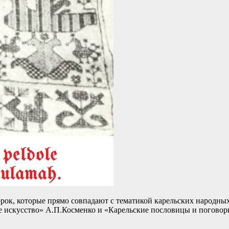
орок, которые прямо совпадают с тематикой карельских народн
е искусство» А.П.Косменко и «Карельские пословицы и поговорк