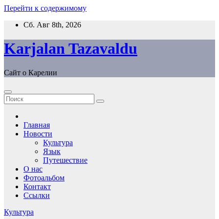
Перейти к содержимому
Сб. Авг 8th, 2026
Karjalan Tazavaldu
Сайт о Карелии
Главная
Новости
Культура
Язык
Путешествие
О нас
Фотоальбом
Контакт
Ссылки
Культура