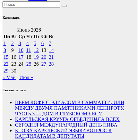
Календарь
Июнь 2026
Пн
Вт
Ср
Чт
Пт
Сб
Вс
1
2
3
4
5
6
7
8
9
10
11
12
13
14
15
16
17
18
19
20
21
22
23
24
25
26
27
28
29
30
« Май
Июл »
Свежие записи
ПЬЁМ КОФЕ С ЭЛИАСОМ В САММАТТИ, ИЛИ
МЕЖДУ ДВУМЯ ПАМЯТНИКАМИ ЛЁННРОТУ.
ЧАСТЬ 3 — ДОМ В ГЛУБОКОМ ЛЕСУ
КАРЕЛЬСКАЯ КРУУГА ОБЪЕДИНИЛА ВСЕХ
СЕГОДНЯ МЕЖДУНАРОДНЫЙ ДЕНЬ ПИВА
КТО ЗА КАРЕЛЬСКИЙ ЯЗЫК? ВОПРОС К
КАНДИДАТАМ В ДЕПУТАТЫ