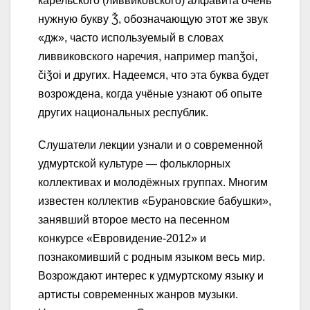
карельского (ливвиковского) алфавита очень
нужную букву Ǯ, обозначающую этот же звук
«дж», часто используемый в словах
ливвиковского наречия, например manǯoi,
čiǯoi и других. Надеемся, что эта буква будет
возрождена, когда учёные узнают об опыте
других национальных республик.
Слушатели лекции узнали и о современной
удмуртской культуре — фольклорных
коллективах и молодёжных группах. Многим
известен коллектив «Бурановские бабушки»,
занявший второе место на песенном
конкурсе «Евровидение-2012» и
познакомивший с родным языком весь мир.
Возрождают интерес к удмуртскому языку и
артисты современных жанров музыки.