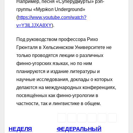
Например, песня «Суперудмурты» рэп-
группы «Мурӝол Underground»
(
https://www.youtube.com/watch?
v=Y3ILJJXA8XY
).
Под руководством профессора Рихо
Грюнталя в Хельсинкском Университете не
только проводятся лекции о различных
финно-угорских языках, но по ним
планируются и издание литературы и
научные исследования, доклады о которых
делаются на международных конференциях,
посвящённых как финно-угрологии в
частности, так и лингвистике в общем.
Навигация
НЕДЕЛЯ
ФЕДЕРАЛЬНЫЙ