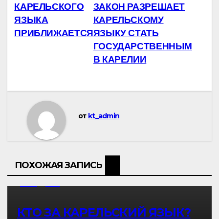
КАРЕЛЬСКОГО
ЗАКОН РАЗРЕШАЕТ
по
ЯЗЫКА
КАРЕЛЬСКОМУ
записям
ПРИБЛИЖАЕТСЯ
ЯЗЫКУ СТАТЬ
ГОСУДАРСТВЕННЫМ
В КАРЕЛИИ
от
kt_admin
ПОХОЖАЯ ЗАПИСЬ
ПРАВО
ЯЗЫК
КТО ЗА КАРЕЛЬСКИЙ ЯЗЫК?