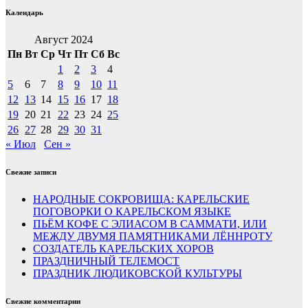
Календарь
Август 2024
Пн
Вт
Ср
Чт
Пт
Сб
Вс
1
2
3
4
5
6
7
8
9
10
11
12
13
14
15
16
17
18
19
20
21
22
23
24
25
26
27
28
29
30
31
« Июл
Сен »
Свежие записи
НАРОДНЫЕ СОКРОВИЩА: КАРЕЛЬСКИЕ
ПОГОВОРКИ О КАРЕЛЬСКОМ ЯЗЫКЕ
ПЬЁМ КОФЕ С ЭЛИАСОМ В САММАТИ, ИЛИ
МЕЖДУ ДВУМЯ ПАМЯТНИКАМИ ЛЁННРОТУ
СОЗДАТЕЛЬ КАРЕЛЬСКИХ ХОРОВ
ПРАЗДНИЧНЫЙ ТЕЛЕМОСТ
ПРАЗДНИК ЛЮДИКОВСКОЙ КУЛЬТУРЫ
Свежие комментарии