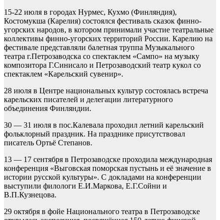
15-22 июля в городах Нурмес, Кухмо (Финляндия),
Костомукша (Карелия) состоялся фестиваль сказок финно-
угорских народов, в котором принимали участие театральные
коллективы финно-угорских территорий России. Карелию на
фестивале представляли балетная труппа Музыкального
театра г.Петрозаводска со спектаклем «Сампо» на музыку
композитора Г.Синисало и Петрозаводский театр кукол со
спектаклем «Карельский сувенир».
28 июля в Центре национальных культур состоялась встреча
карельских писателей и делегации литературного
объединения Финляндии.
30 — 31 июля в пос.Калевала проходил летний карельский
фольклорный праздник. На празднике присутствовал
писатель Ортьё Степанов.
13 — 17 сентября в Петрозаводске проходила международная
конференция «Выговская поморская пустынь и её значение в
истории русской культуры». С докладами на конференции
выступили филологи Е.И.Маркова, Е.Г.Сойни и
В.П.Кузнецова.
29 октября в фойе Национального театра в Петрозаводске