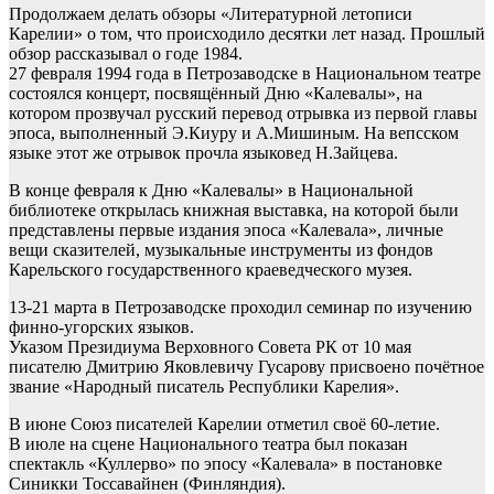
Продолжаем делать обзоры «Литературной летописи
Карелии» о том, что происходило десятки лет назад. Прошлый
обзор рассказывал о годе 1984.
27 февраля 1994 года в Петрозаводске в Национальном театре
состоялся концерт, посвящённый Дню «Калевалы», на
котором прозвучал русский перевод отрывка из первой главы
эпоса, выполненный Э.Киуру и А.Мишиным. На вепсском
языке этот же отрывок прочла языковед Н.Зайцева.
В конце февраля к Дню «Калевалы» в Национальной
библиотеке открылась книжная выставка, на которой были
представлены первые издания эпоса «Калевала», личные
вещи сказителей, музыкальные инструменты из фондов
Карельского государственного краеведческого музея.
13-21 марта в Петрозаводске проходил семинар по изучению
финно-угорских языков.
Указом Президиума Верховного Совета РК от 10 мая
писателю Дмитрию Яковлевичу Гусарову присвоено почётное
звание «Народный писатель Республики Карелия».
В июне Союз писателей Карелии отметил своё 60-летие.
В июле на сцене Национального театра был показан
спектакль «Куллерво» по эпосу «Калевала» в постановке
Синикки Тоссавайнен (Финляндия).