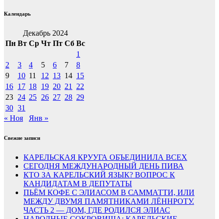
Календарь
Декабрь 2024
Пн
Вт
Ср
Чт
Пт
Сб
Вс
1
2
3
4
5
6
7
8
9
10
11
12
13
14
15
16
17
18
19
20
21
22
23
24
25
26
27
28
29
30
31
« Ноя
Янв »
Свежие записи
КАРЕЛЬСКАЯ КРУУГА ОБЪЕДИНИЛА ВСЕХ
СЕГОДНЯ МЕЖДУНАРОДНЫЙ ДЕНЬ ПИВА
КТО ЗА КАРЕЛЬСКИЙ ЯЗЫК? ВОПРОС К
КАНДИДАТАМ В ДЕПУТАТЫ
ПЬЁМ КОФЕ С ЭЛИАСОМ В САММАТТИ, ИЛИ
МЕЖДУ ДВУМЯ ПАМЯТНИКАМИ ЛЁННРОТУ.
ЧАСТЬ 2 — ДОМ, ГДЕ РОДИЛСЯ ЭЛИАС
НАРОДНЫЕ СОКРОВИЩА: КАРЕЛЬСКИЕ