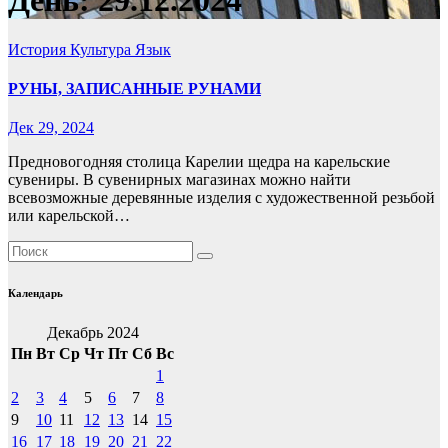
День:
29.12.2024
История
Культура
Язык
РУНЫ, ЗАПИСАННЫЕ РУНАМИ
Дек 29, 2024
Предновогодняя столица Карелии щедра на карельские
сувениры. В сувенирных магазинах можно найти
всевозможные деревянные изделия с художественной резьбой
или карельской…
Календарь
Декабрь 2024
Пн
Вт
Ср
Чт
Пт
Сб
Вс
1
2
3
4
5
6
7
8
9
10
11
12
13
14
15
16
17
18
19
20
21
22