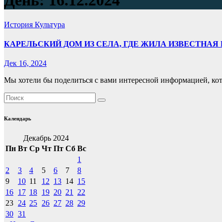
День:
16.12.2024
История
Культура
КАРЕЛЬСКИЙ ДОМ ИЗ СЕЛА, ГДЕ ЖИЛА ИЗВЕСТНАЯ
Дек 16, 2024
Мы хотели бы поделиться с вами интересной информацией, кот
Календарь
Декабрь 2024
Пн
Вт
Ср
Чт
Пт
Сб
Вс
1
2
3
4
5
6
7
8
9
10
11
12
13
14
15
16
17
18
19
20
21
22
23
24
25
26
27
28
29
30
31